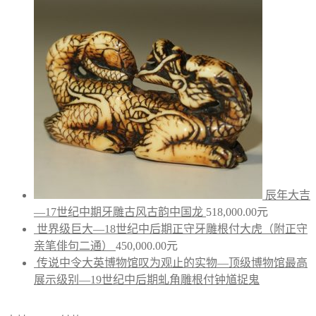
辰年大吉
—17世纪中期牙雕古风古韵中国龙
518,000.00
元
世界级巨大—18世纪中后期正守牙雕根付大虎（附正守
亲笔俳句二通）
450,000.00
元
传说中令大英博物馆叹为观止的实物—顶级博物馆最高
展示级别—19世纪中后期虬角雕根付钟馗捉鬼