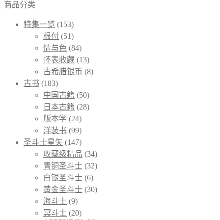
商品分类
特集一览
(153)
根付
(51)
情与色
(84)
怀表收藏
(13)
古希腊银币
(8)
古书
(183)
中国古籍
(50)
日本古籍
(28)
版本学
(24)
洋装书
(99)
圣斗士星矢
(147)
收藏级精品
(34)
青铜圣斗士
(32)
白银圣斗士
(6)
黄金圣斗士
(30)
海斗士
(9)
冥斗士
(20)