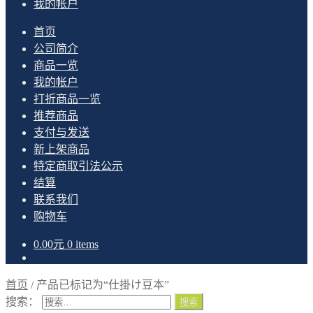
我的帐户
首页
公司简介
商品一览
我的帐户
打折商品一览
推荐商品
支付与发送
新上架商品
特定商取引法公示
结算
联系我们
购物车
0.00
元
0 items
首页
/
产品已标记为“仕掛け豆本”
搜索：