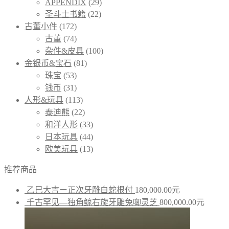
APPENDIX
(29)
圣斗士书籍
(22)
古董小件
(172)
古董
(74)
杂件&皮具
(100)
金银币&宝石
(81)
珠宝
(53)
钱币
(31)
人形&玩具
(113)
泰迪熊
(22)
和洋人形
(33)
日本玩具
(44)
欧美玩具
(13)
推荐商品
乙巳大吉ー正次牙雕白蛇根付
180,000.00
元
千古罕见—独角鲸右旋牙雕兔啣灵芝
800,000.00
元