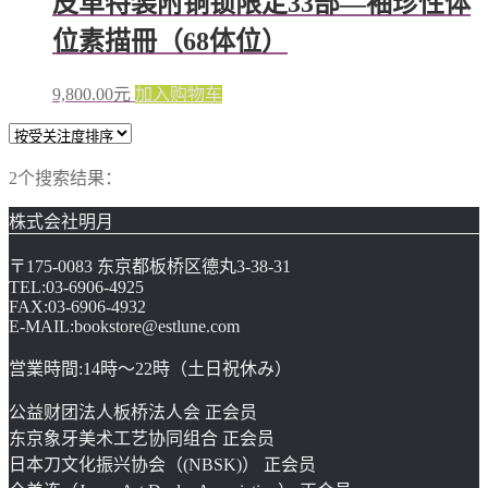
皮革特装附铜锁限定33部—袖珍性体
位素描冊（68体位）
9,800.00
元
加入购物车
2个搜索结果：
株式会社明月
〒175-0083 东京都板桥区德丸3-38-31
TEL:03-6906-4925
FAX:03-6906-4932
E-MAIL:bookstore@estlune.com
営業時間:14時～22時（土日祝休み）
公益财团法人板桥法人会 正会员
东京象牙美术工艺协同组合 正会员
日本刀文化振兴协会（(NBSK)） 正会员