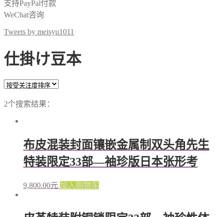
支持PayPal付款
WeChat咨询
Tweets by meisyu1011
仕掛け豆本
2个搜索结果：
布皮混装封面镶嵌金属制双头角先生
特装限定33部—袖珍版日本张形考
9,800.00
元
加入购物车