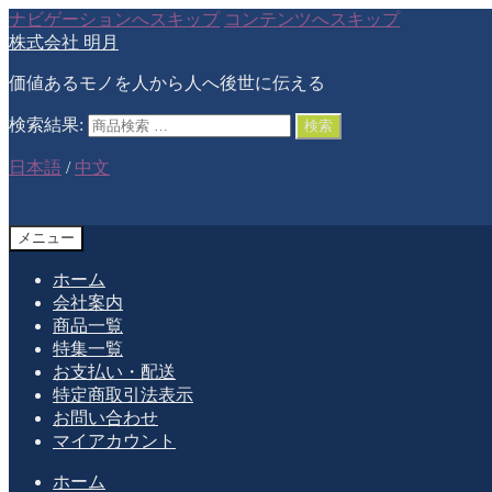
ナビゲーションへスキップ
コンテンツへスキップ
株式会社 明月
価値あるモノを人から人へ後世に伝える
検索結果:
検索
日本語
/
中文
メニュー
ホーム
会社案内
商品一覧
特集一覧
お支払い・配送
特定商取引法表示
お問い合わせ
マイアカウント
ホーム