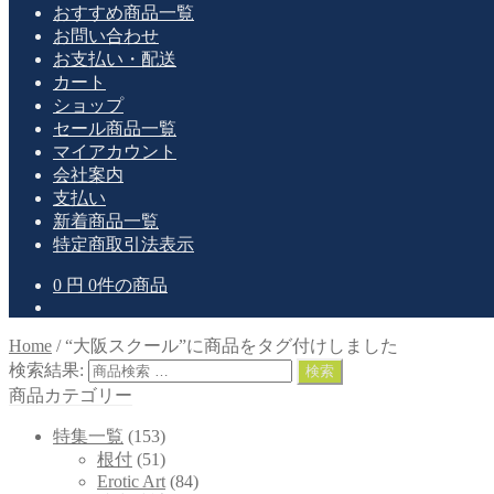
おすすめ商品一覧
お問い合わせ
お支払い・配送
カート
ショップ
セール商品一覧
マイアカウント
会社案内
支払い
新着商品一覧
特定商取引法表示
0
円
0件の商品
Home
/
“大阪スクール”に商品をタグ付けしました
検索結果:
検索
商品カテゴリー
特集一覧
(153)
根付
(51)
Erotic Art
(84)