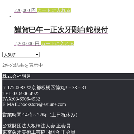
220,000
円
カートに入れる
謹賀巳年ー正次牙彫白蛇根付
2,200,000
円
カートに入れる
2件の結果を表示中
株式会社明月
〒175-0083 東京都板橋区徳丸3－38－31
TEL:03-6906-4925
FAX:03-6906-4932
E-MAIL:bookstore@estlune.com
営業時間:14時～22時（土日祝休み）
公益財団法人板橋法人会 正会員
東京象牙美術工芸協同組合 正会員