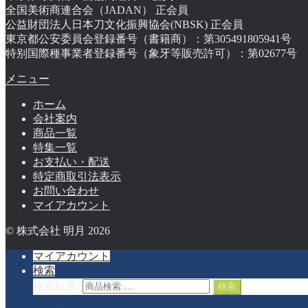
全国美術商連合会（JADAN） 正会員
公益財団法人日本刀文化振興協会(NBSK) 正会員
東京都公安委員会登録番号（書籍商）：第305491805941号
特别国際種事業者登録番号（象牙等販売許可）：第02677号
メニュー
ホーム
会社案内
商品一覧
特集一覧
お支払い・配送
特定商取引法表示
お問い合わせ
マイアカウント
© 株式会社 明月 2026
マイアカウント
検索
検索結果:
検索