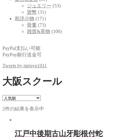
ジュエリー
(53)
貨幣
(31)
和洋小物
(171)
骨董
(73)
雑貨&革物
(100)
PayPal支払い可能
PayPay銀行送金可
Tweets by meisyu1011
大阪スクール
2件の結果を表示中
江戸中後期古山牙彫根付蛇