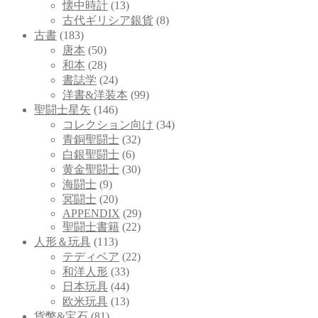
懐中時計
(13)
古代ギリシア銀貨
(8)
古書
(183)
唐本
(50)
和本
(28)
書誌学
(24)
洋書&洋装本
(99)
聖闘士星矢
(146)
コレクション向け
(34)
青銅聖闘士
(32)
白銀聖闘士
(6)
黄金聖闘士
(30)
海闘士
(9)
冥闘士
(20)
APPENDIX
(29)
聖闘士書籍
(22)
人形＆玩具
(113)
テディベア
(22)
和洋人形
(33)
日本玩具
(44)
欧米玩具
(13)
貨幣&宝石
(81)