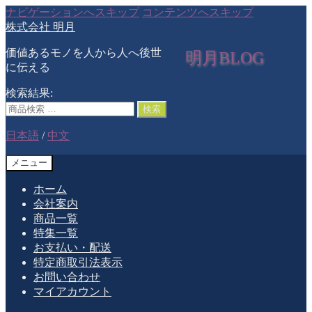
ナビゲーションへスキップ
コンテンツへスキップ
株式会社 明月
価値あるモノを人から人へ後世
明月BLOG
に伝える
検索結果:
検索
日本語
/
中文
メニュー
ホーム
会社案内
商品一覧
特集一覧
お支払い・配送
特定商取引法表示
お問い合わせ
マイアカウント