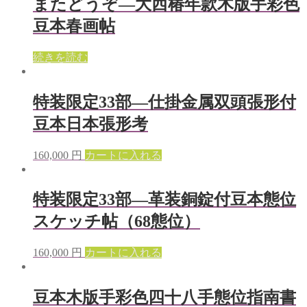
またどうぞ—大西椿年款木版手彩色
豆本春画帖
続きを読む
特装限定33部—仕掛金属双頭張形付
豆本日本張形考
160,000
円
カートに入れる
特装限定33部—革装銅錠付豆本態位
スケッチ帖（68態位）
160,000
円
カートに入れる
豆本木版手彩色四十八手態位指南書