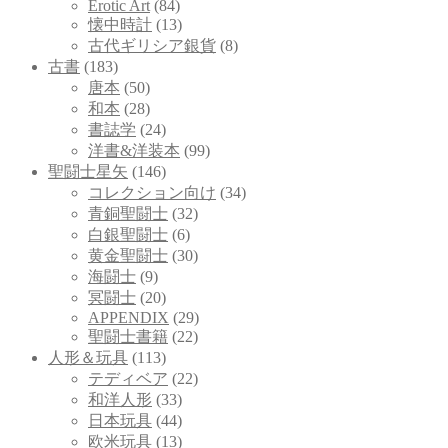
Erotic Art
(84)
懐中時計
(13)
古代ギリシア銀貨
(8)
古書
(183)
唐本
(50)
和本
(28)
書誌学
(24)
洋書&洋装本
(99)
聖闘士星矢
(146)
コレクション向け
(34)
青銅聖闘士
(32)
白銀聖闘士
(6)
黄金聖闘士
(30)
海闘士
(9)
冥闘士
(20)
APPENDIX
(29)
聖闘士書籍
(22)
人形＆玩具
(113)
テディベア
(22)
和洋人形
(33)
日本玩具
(44)
欧米玩具
(13)