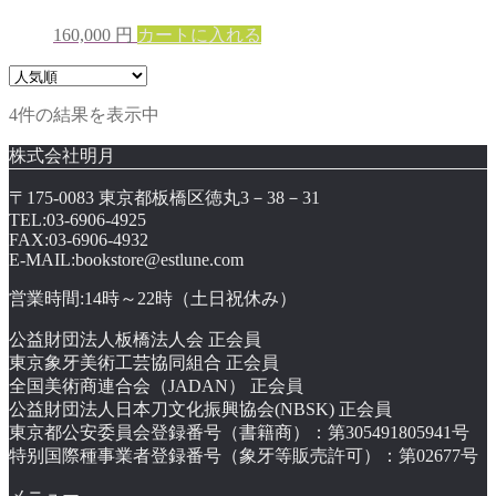
160,000
円
カートに入れる
4件の結果を表示中
株式会社明月
〒175-0083 東京都板橋区徳丸3－38－31
TEL:03-6906-4925
FAX:03-6906-4932
E-MAIL:bookstore@estlune.com
営業時間:14時～22時（土日祝休み）
公益財団法人板橋法人会 正会員
東京象牙美術工芸協同組合 正会員
全国美術商連合会（JADAN） 正会員
公益財団法人日本刀文化振興協会(NBSK) 正会員
東京都公安委員会登録番号（書籍商）：第305491805941号
特别国際種事業者登録番号（象牙等販売許可）：第02677号