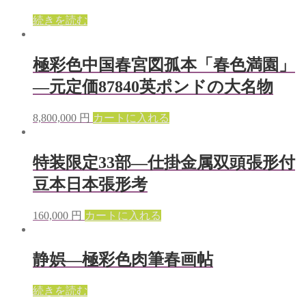
続きを読む
極彩色中国春宮図孤本「春色満園」
—元定価87840英ポンドの大名物
8,800,000
円
カートに入れる
特装限定33部—仕掛金属双頭張形付
豆本日本張形考
160,000
円
カートに入れる
静娯—極彩色肉筆春画帖
続きを読む