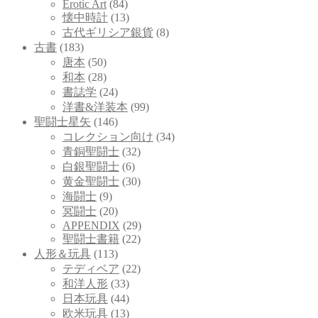
Erotic Art
(84)
懐中時計
(13)
古代ギリシア銀貨
(8)
古書
(183)
唐本
(50)
和本
(28)
書誌学
(24)
洋書&洋装本
(99)
聖闘士星矢
(146)
コレクション向け
(34)
青銅聖闘士
(32)
白銀聖闘士
(6)
黄金聖闘士
(30)
海闘士
(9)
冥闘士
(20)
APPENDIX
(29)
聖闘士書籍
(22)
人形＆玩具
(113)
テディベア
(22)
和洋人形
(33)
日本玩具
(44)
欧米玩具
(13)