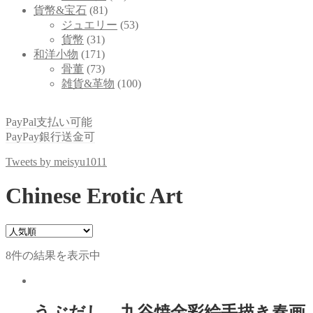
貨幣&宝石
(81)
ジュエリー
(53)
貨幣
(31)
和洋小物
(171)
骨董
(73)
雑貨&革物
(100)
PayPal支払い可能
PayPay銀行送金可
Tweets by meisyu1011
Chinese Erotic Art
8件の結果を表示中
うぶだし—九谷焼金彩絵手描き春画