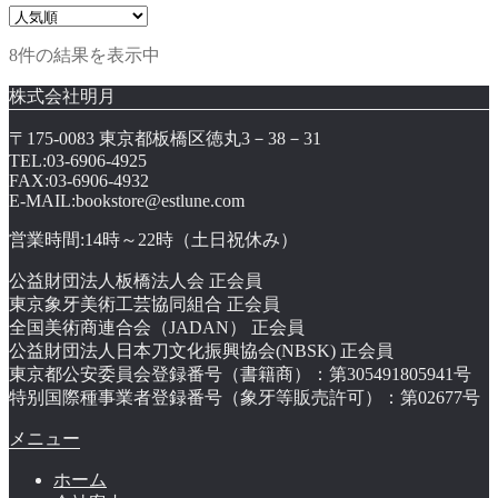
8件の結果を表示中
株式会社明月
〒175-0083 東京都板橋区徳丸3－38－31
TEL:03-6906-4925
FAX:03-6906-4932
E-MAIL:bookstore@estlune.com
営業時間:14時～22時（土日祝休み）
公益財団法人板橋法人会 正会員
東京象牙美術工芸協同組合 正会員
全国美術商連合会（JADAN） 正会員
公益財団法人日本刀文化振興協会(NBSK) 正会員
東京都公安委員会登録番号（書籍商）：第305491805941号
特别国際種事業者登録番号（象牙等販売許可）：第02677号
メニュー
ホーム