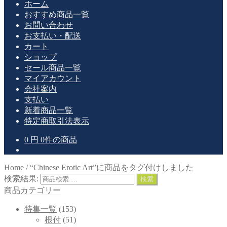
ホーム
おすすめ商品一覧
お問い合わせ
お支払い・配送
カート
ショップ
セール商品一覧
マイアカウント
会社案内
支払い
新着商品一覧
特定商取引法表示
0
円
0件の商品
Home
/
“Chinese Erotic Art”に商品をタグ付けしました
検索結果:
検索
商品カテゴリー
特集一覧
(153)
根付
(51)