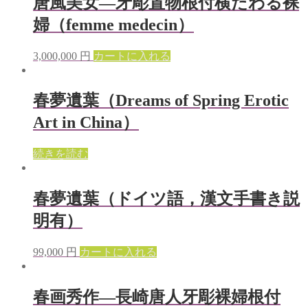
唐風美女—牙彫置物根付横たわる裸
婦（femme medecin）
3,000,000
円
カートに入れる
春夢遺葉（Dreams of Spring Erotic
Art in China）
続きを読む
春夢遺葉（ドイツ語，漢文手書き説
明有）
99,000
円
カートに入れる
春画秀作—長崎唐人牙彫裸婦根付