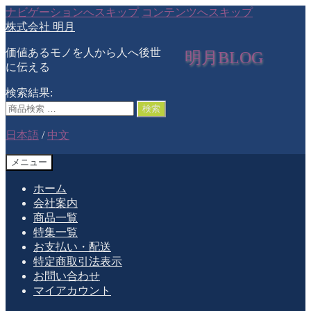
ナビゲーションへスキップ
コンテンツへスキップ
株式会社 明月
価値あるモノを人から人へ後世
明月BLOG
に伝える
検索結果:
検索
日本語
/
中文
メニュー
ホーム
会社案内
商品一覧
特集一覧
お支払い・配送
特定商取引法表示
お問い合わせ
マイアカウント