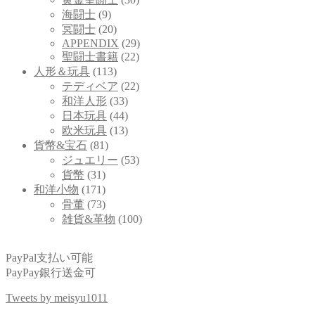
海闘士
(9)
冥闘士
(20)
APPENDIX
(29)
聖闘士書籍
(22)
人形＆玩具
(113)
テディベア
(22)
和洋人形
(33)
日本玩具
(44)
欧米玩具
(13)
貨幣&宝石
(81)
ジュエリー
(53)
貨幣
(31)
和洋小物
(171)
骨董
(73)
雑貨&革物
(100)
PayPal支払い可能
PayPay銀行送金可
Tweets by meisyu1011