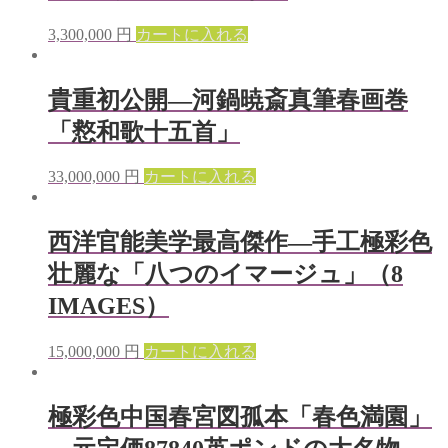
3,300,000
円
カートに入れる
貴重初公開—河鍋暁斎真筆春画巻
「慦和歌十五首」
33,000,000
円
カートに入れる
西洋官能美学最高傑作—手工極彩色
壮麗な「八つのイマージュ」（8
IMAGES）
15,000,000
円
カートに入れる
極彩色中国春宮図孤本「春色満園」