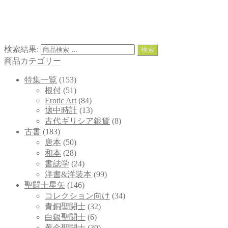
博物館・美術館コンサルティング事業
古今東西骨董小物・人形・玩具等の通信販売
PCS(Private collection service)個人向けサービス
検索結果:
検索
商品カテゴリー
特集一覧
(153)
根付
(51)
Erotic Art
(84)
懐中時計
(13)
古代ギリシア銀貨
(8)
古書
(183)
唐本
(50)
和本
(28)
書誌学
(24)
洋書&洋装本
(99)
聖闘士星矢
(146)
コレクション向け
(34)
青銅聖闘士
(32)
白銀聖闘士
(6)
黄金聖闘士
(30)