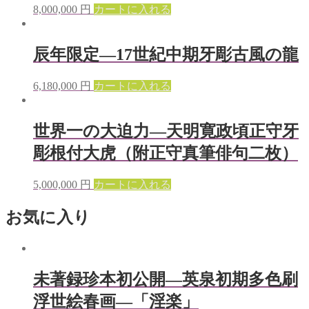
8,000,000
円
カートに入れる
辰年限定—17世紀中期牙彫古風の龍
6,180,000
円
カートに入れる
世界一の大迫力—天明寛政頃正守牙
彫根付大虎（附正守真筆俳句二枚）
5,000,000
円
カートに入れる
お気に入り
未著録珍本初公開—英泉初期多色刷
浮世絵春画—「淫楽」