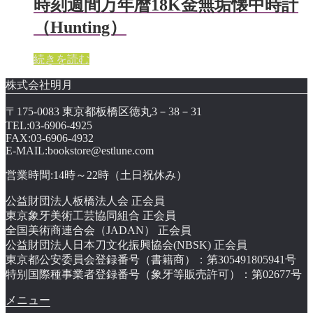
時刻週間万年暦18K金無垢懐中時計
（Hunting）
続きを読む
株式会社明月
〒175-0083 東京都板橋区徳丸3－38－31
TEL:03-6906-4925
FAX:03-6906-4932
E-MAIL:bookstore@estlune.com
営業時間:14時～22時（土日祝休み）
公益財団法人板橋法人会 正会員
東京象牙美術工芸協同組合 正会員
全国美術商連合会（JADAN） 正会員
公益財団法人日本刀文化振興協会(NBSK) 正会員
東京都公安委員会登録番号（書籍商）：第305491805941号
特别国際種事業者登録番号（象牙等販売許可）：第02677号
メニュー