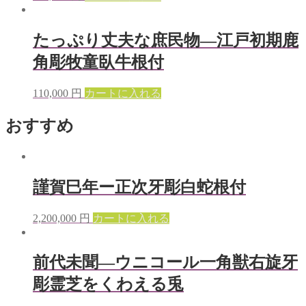
たっぷり丈夫な庶民物—江戸初期鹿
角彫牧童臥牛根付
110,000
円
カートに入れる
おすすめ
謹賀巳年ー正次牙彫白蛇根付
2,200,000
円
カートに入れる
前代未聞—ウニコール一角獣右旋牙
彫霊芝をくわえる兎