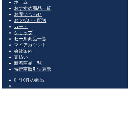
ホーム
おすすめ商品一覧
お問い合わせ
お支払い・配送
カート
ショップ
セール商品一覧
マイアカウント
会社案内
支払い
新着商品一覧
特定商取引法表示
0
円
0件の商品
一
点物及び準一
点物の専門
古典籍・古美術品の売買事業
大手オークション会社の委託出品
中日仏三国稀覯本の装幀修復事業