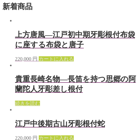
新着商品
上方唐風—江戸初中期牙彫根付布袋
に座する布袋と唐子
220,000
円
カートに入れる
貴重長崎名物—長笛を持つ思郷の阿
蘭陀人牙彫差し根付
続きを読む
江戸中後期古山牙彫根付蛇
220,000
円
カートに入れる