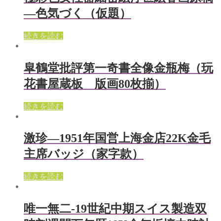
—色気づく（仮題）
続きを読む
皐鶴堂批評第一奇書全像金瓶梅（玩
花書屋蔵板 版画80枚揃）
続きを読む
激珍—1951年国営上海金店22K金毛
主席バッジ（家字款）
続きを読む
唯一無二-19世紀中期スイス製造双