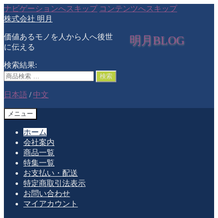
ナビゲーションへスキップ
コンテンツへスキップ
株式会社 明月
価値あるモノを人から人へ後世
明月BLOG
に伝える
検索結果:
検索
日本語
/
中文
メニュー
ホーム
会社案内
商品一覧
特集一覧
お支払い・配送
特定商取引法表示
お問い合わせ
マイアカウント