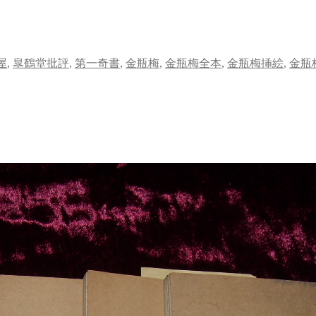
屋
,
皐鶴堂批評
,
第一奇書
,
金瓶梅
,
金瓶梅全本
,
金瓶梅挿絵
,
金瓶