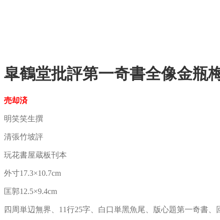
皐鶴堂批評第一奇書全像金瓶梅
売却済
明笑笑生撰
清張竹坡評
玩花書屋蔵板刊本
外寸17.3×10.7cm
匡郭12.5×9.4cm
四周単辺無界、11行25字、白口単黑魚尾、版心題第一奇書、