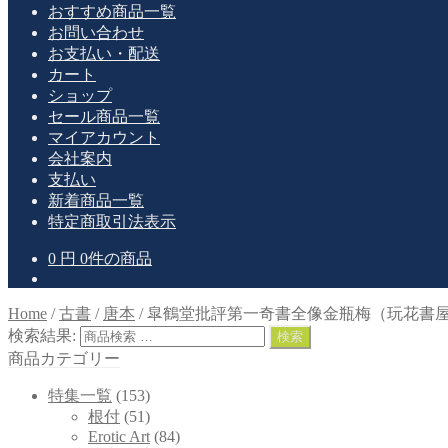
おすすめ商品一覧
お問い合わせ
お支払い・配送
カート
ショップ
セール商品一覧
マイアカウント
会社案内
支払い
新着商品一覧
特定商取引法表示
0
円
0件の商品
Home
/
古書
/
唐本
/
皐鶴堂批評第一奇書全像金瓶梅（玩花書屋
検索結果:
検索
商品カテゴリー
特集一覧
(153)
根付
(51)
Erotic Art
(84)