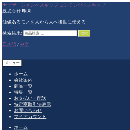
ナビゲーションへスキップ
コンテンツへスキップ
株式会社 明月
価値あるモノを人から人へ後世に伝える
検索結果:
検索
日本語
/
中文
メニュー
ホーム
会社案内
商品一覧
特集一覧
お支払い・配送
特定商取引法表示
お問い合わせ
マイアカウント
ホーム