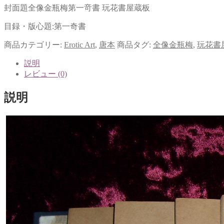
封面題全像金瓶梅第一竒書 玩花書屋蔵板
目録・版心題:第一奇書
商品カテゴリー:
Erotic Art
,
唐本
商品タグ:
全像金瓶梅
,
玩花書
説明
レビュー (0)
説明