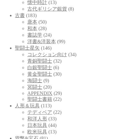
懐中時計
(13)
古代ギリシア銀貨
(8)
古書
(183)
唐本
(50)
和本
(28)
書誌学
(24)
洋書&洋装本
(99)
聖闘士星矢
(146)
コレクション向け
(34)
青銅聖闘士
(32)
白銀聖闘士
(6)
黄金聖闘士
(30)
海闘士
(9)
冥闘士
(20)
APPENDIX
(29)
聖闘士書籍
(22)
人形＆玩具
(113)
テディベア
(22)
和洋人形
(33)
日本玩具
(44)
欧米玩具
(13)
貨幣&宝石
(81)