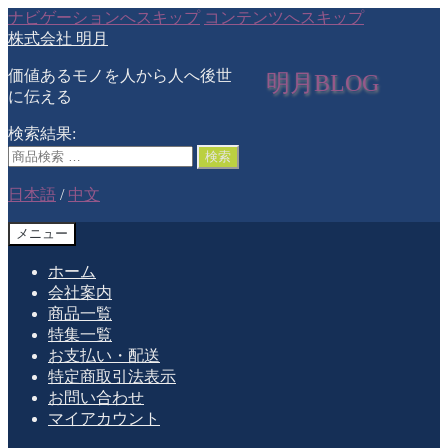
ナビゲーションへスキップ
コンテンツへスキップ
株式会社 明月
価値あるモノを人から人へ後世
明月BLOG
に伝える
検索結果:
検索
日本語
/
中文
メニュー
ホーム
会社案内
商品一覧
特集一覧
お支払い・配送
特定商取引法表示
お問い合わせ
マイアカウント