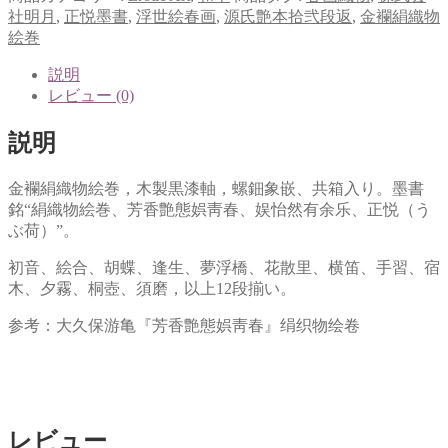
社明月
,
正悦墨書
,
浮世絵春画
,
源氏艶本拾弐段返
,
金襴絹織物
絵巻
説明
レビュー (0)
説明
金襴絹織物絵巻，木製黒漆軸，螺鈿象嵌、共箱入り。墨書
銘“絹織物絵巻、芳香艶態娯靑春、娱怡然有余乐、正悦（う
ぶ荷）”。
初音、絵合、胡蝶、逢生、夢浮橋、花散里、横笛、手習、宿
木、夕霧、桐壺、須磨，以上12段揃い。
参考：大久保游亀『芳香艶態娯靑春』绢织物绘卷
レビュー