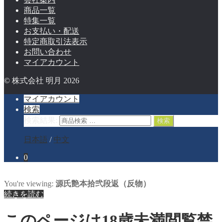
商品一覧
特集一覧
お支払い・配送
特定商取引法表示
お問い合わせ
マイアカウント
© 株式会社 明月 2026
マイアカウント
検索
検索結果:
検索
日本語
/
中文
0
You're viewing:
源氏艶本拾弐段返（反物）
続きを読む
このページは18歳未満閲覧禁