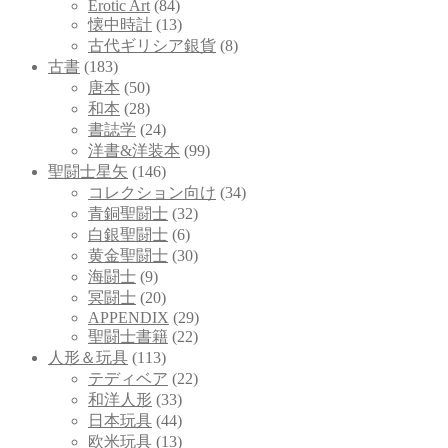
Erotic Art
(84)
懐中時計
(13)
古代ギリシア銀貨
(8)
古書
(183)
唐本
(50)
和本
(28)
書誌学
(24)
洋書&洋装本
(99)
聖闘士星矢
(146)
コレクション向け
(34)
青銅聖闘士
(32)
白銀聖闘士
(6)
黄金聖闘士
(30)
海闘士
(9)
冥闘士
(20)
APPENDIX
(29)
聖闘士書籍
(22)
人形＆玩具
(113)
テディベア
(22)
和洋人形
(33)
日本玩具
(44)
欧米玩具
(13)