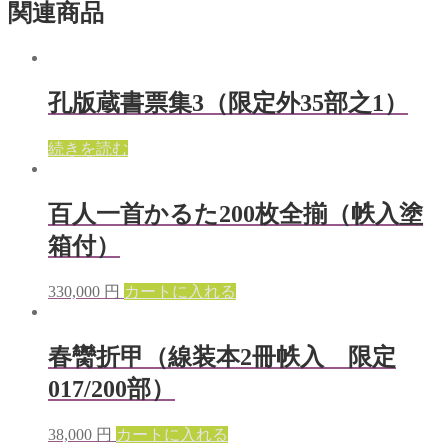
関連商品
孔版蔵書票集3（限定外35部之1）
続きを読む
百人一首かるた200枚全揃（帙入塗
箱付）
330,000
円
カートに入れる
春臠折甲（線装本2冊帙入 限定
017/200部）
38,000
円
カートに入れる