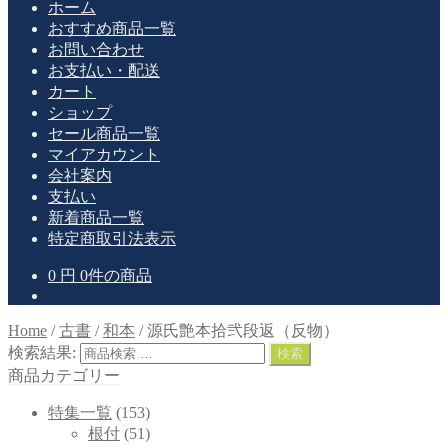
ホーム
おすすめ商品一覧
お問い合わせ
お支払い・配送
カート
ショップ
セール商品一覧
マイアカウント
会社案内
支払い
新着商品一覧
特定商取引法表示
0
円
0件の商品
Home
/
古書
/
和本
/
源氏艶本拾弐段返（反物）
検索結果:
検索
商品カテゴリー
特集一覧
(153)
根付
(51)