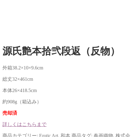
源氏艶本拾弐段返（反物）
外箱38.2×10×9.6cm
総丈32×461cm
本体26×418.5cm
約908g（箱込み）
売却済
詳しくはこちらまで
商品カテゴリー:
Erotic Art
,
和本
商品タグ:
春画織物
,
株式会