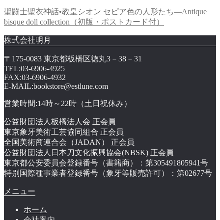
聖闘士聖衣神話•教皇シオン
セピア色の人形たち—Antique
bisque doll collection（初版・ポストカード付）
株式会社明月
〒175-0083 東京都板橋区徳丸3－38－31
TEL:03-6906-4925
FAX:03-6906-4932
E-MAIL:bookstore@estlune.com
営業時間:14時～22時（土日祝休み）
公益財団法人板橋法人会 正会員
東京象牙美術工芸協同組合 正会員
全国美術商連合会（JADAN） 正会員
公益財団法人日本刀文化振興協会(NBSK) 正会員
東京都公安委員会登録番号（書籍商）：第305491805941号
特别国際種事業者登録番号（象牙等販売許可）：第02677号
メニュー
ホーム
会社案内