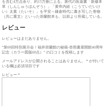
を含む4万点余り、約15万冊に上る。唐代の医薬書「新修本
草（しんしゅうほんぞう）」「黄帝内経（こうていだいけ
い）太素（たいそ）」を平安～鎌倉時代に書き写した巻物
（共に重文）といった崇蘭館本も、以前より所蔵している。
レビュー
レビューはまだありません。
“第69回特別展示会！福井崇蘭館の秘籍-杏雨書屋開館40周年
記念（カラー図版60点）” の口コミを投稿します
メールアドレスが公開されることはありません。
*
が付いて
いる欄は必須項目です
レビュー
*