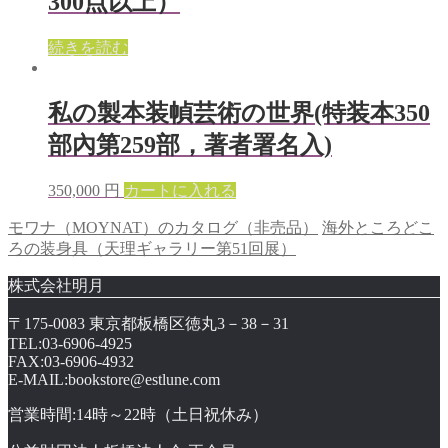
300点以上）
続きを読む
私の製本装幀芸術の世界(特装本350
部內第259部，著者署名入)
350,000
円
カートに入れる
モワナ（MOYNAT）のカタログ（非売品）
海外ところどこ
ろの装身具（天理ギャラリー第51回展）
株式会社明月
〒175-0083 東京都板橋区徳丸3－38－31
TEL:03-6906-4925
FAX:03-6906-4932
E-MAIL:bookstore@estlune.com
営業時間:14時～22時（土日祝休み）