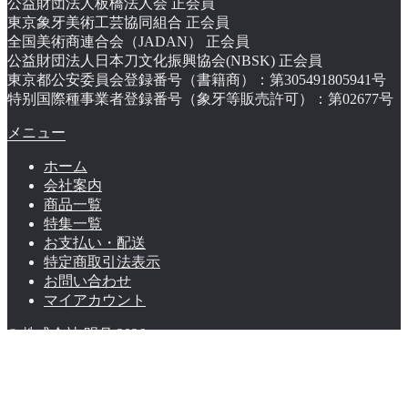
公益財団法人板橋法人会 正会員
東京象牙美術工芸協同組合 正会員
全国美術商連合会（JADAN） 正会員
公益財団法人日本刀文化振興協会(NBSK) 正会員
東京都公安委員会登録番号（書籍商）：第305491805941号
特别国際種事業者登録番号（象牙等販売許可）：第02677号
メニュー
ホーム
会社案内
商品一覧
特集一覧
お支払い・配送
特定商取引法表示
お問い合わせ
マイアカウント
© 株式会社 明月 2026
マイアカウント
検索
検索結果:
検索