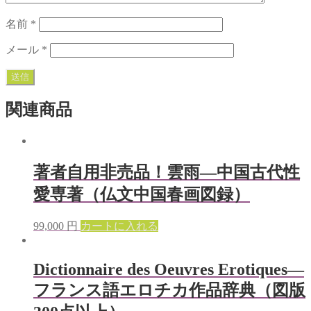
名前
*
メール
*
関連商品
著者自用非売品！雲雨—中国古代性
愛専著（仏文中国春画図録）
99,000
円
カートに入れる
Dictionnaire des Oeuvres Erotiques—
フランス語エロチカ作品辞典（図版