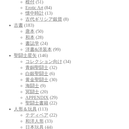
根付
(51)
Erotic Art
(84)
懐中時計
(13)
古代ギリシア銀貨
(8)
古書
(183)
唐本
(50)
和本
(28)
書誌学
(24)
洋書&洋装本
(99)
聖闘士星矢
(146)
コレクション向け
(34)
青銅聖闘士
(32)
白銀聖闘士
(6)
黄金聖闘士
(30)
海闘士
(9)
冥闘士
(20)
APPENDIX
(29)
聖闘士書籍
(22)
人形＆玩具
(113)
テディベア
(22)
和洋人形
(33)
日本玩具
(44)