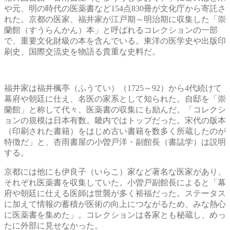
や元、明の時代の医薬書など154点830冊が文化庁から寄託さ
れた。京都の医家、福井家が江戸期～明治期に収集した「崇
蘭館（すうらんかん）本」と呼ばれるコレクションの一部
で、重要文化財級の本を含んでいる。東洋の医学史や出版印
刷史、国際交流史を物語る貴重な史料だ。
福井家は福井楓亭（ふうてい）（1725～92）から4代続けて
幕府や朝廷に仕え、名医の家系として知られた。自邸を「崇
蘭館」と称して代々、医薬書の収集にも励んだ。「コレクシ
ョンの規模は日本有数。畿内ではトップだった。宋代の版本
（印刷された書籍）をはじめ古い書籍を数多く所蔵したのが
特徴だ」と、杏雨書屋の小曽戸洋・副館長（書誌学）は説明
する。
京都には他にも伊良子（いらこ）家など著名な医家があり、
それぞれ医薬書を収集していた。小曽戸副館長によると「幕
府や朝廷に仕える医師は世襲が多く裕福だった。ステータス
に加えて情報の蓄積が医術の向上につながるため、みな熱心
に医薬書を集めた」。コレクションは各家とも秘蔵し、めっ
たに外部に見せなかった。