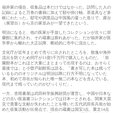
福井家の場合、収集品は本だけではなかった。訪問した人の
記録によると万巻の書籍に加えて額や掛け軸、茶道具など多
岐にわたった。邸宅や調度品は中国風の凝った造りで、露台
（展望台）から京の家並みが一望できたという。
明治になると、他の医家が手放したコレクションが次々に崇
蘭館に集約され、その蔵書は膨れあがった。だが福井家が医
学界から離れた大正以降、断続的に市中に流出した。
文化庁が近年まとめて売りに出されたところを、散逸や海外
流出を防ぐため同庁が11億5千万円で購入したものだ。「崇
蘭館本がこれほど大量にまとまって出現するのは、おそらく
最後では」と小曽戸副館長は語る。「書き写した本は残って
いるもののオリジナルは明治以降に行方不明になっていた
本、初めて存在が知られた唯一無二の本などを含んでいる。
現代まで残っていたのがびっくりだ」。
一方、杏雨書屋は武田科学振興財団が運営し、中国や日本な
どの古い医薬書コレクションでは日本一とされる。関東大震
災で貴重な文献が失われたことを嘆いた五代武田長兵衛が始
めた収集活動が出発点で、現在の蔵書は国宝3点、重文14点