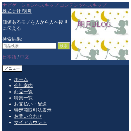
ナビゲーションへスキップ
コンテンツへスキップ
株式会社 明月
価値あるモノを人から人へ後世
明月BLOG
に伝える
検索結果:
検索
日本語
/
中文
メニュー
ホーム
会社案内
商品一覧
特集一覧
お支払い・配送
特定商取引法表示
お問い合わせ
マイアカウント