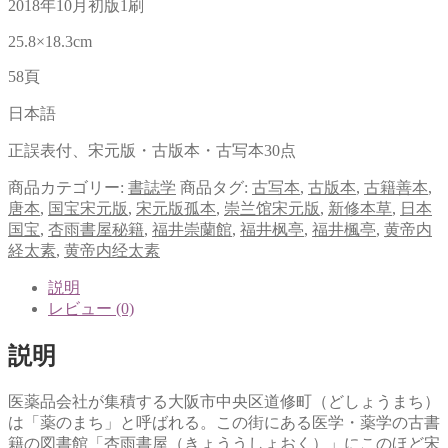
2018年10月初版1刷
25.8×18.3cm
58頁
日本語
正誤表付、宋元版・古版本・古写本30点
商品カテゴリー:
書誌学
商品タグ:
古写本
,
古版本
,
古籍善本
,
唐本
,
国宝宋元版
,
宋元版孤本
,
崇兰馆宋元版
,
新修本草
,
日本
国宝
,
杏雨書屋秘籍
,
福井崇蘭館
,
福井枫亭
,
福井楓亭
,
黄帝内
経太素
,
黄帝内经太素
説明
レビュー (0)
説明
医薬品会社が集積する大阪市中央区道修町（どしょうまち）
は「薬のまち」と呼ばれる。この街にある医学・薬学の古書
籍の図書館「杏雨書屋（きょううしょおく）」にこのほど宋