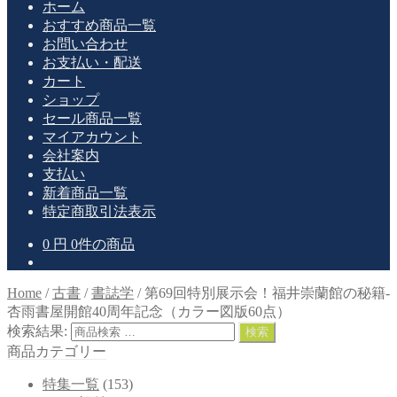
ホーム
おすすめ商品一覧
お問い合わせ
お支払い・配送
カート
ショップ
セール商品一覧
マイアカウント
会社案内
支払い
新着商品一覧
特定商取引法表示
0
円
0件の商品
Home
/
古書
/
書誌学
/
第69回特別展示会！福井崇蘭館の秘籍-
杏雨書屋開館40周年記念（カラー図版60点）
検索結果:
検索
商品カテゴリー
特集一覧
(153)