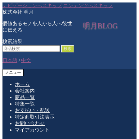
ナビゲーションへスキップ
コンテンツへスキップ
株式会社 明月
価値あるモノを人から人へ後世
明月BLOG
に伝える
検索結果:
検索
日本語
/
中文
メニュー
ホーム
会社案内
商品一覧
特集一覧
お支払い・配送
特定商取引法表示
お問い合わせ
マイアカウント