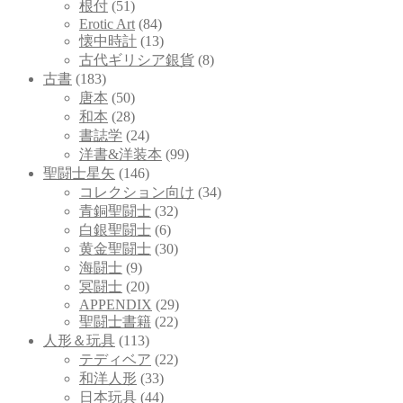
根付
(51)
Erotic Art
(84)
懐中時計
(13)
古代ギリシア銀貨
(8)
古書
(183)
唐本
(50)
和本
(28)
書誌学
(24)
洋書&洋装本
(99)
聖闘士星矢
(146)
コレクション向け
(34)
青銅聖闘士
(32)
白銀聖闘士
(6)
黄金聖闘士
(30)
海闘士
(9)
冥闘士
(20)
APPENDIX
(29)
聖闘士書籍
(22)
人形＆玩具
(113)
テディベア
(22)
和洋人形
(33)
日本玩具
(44)