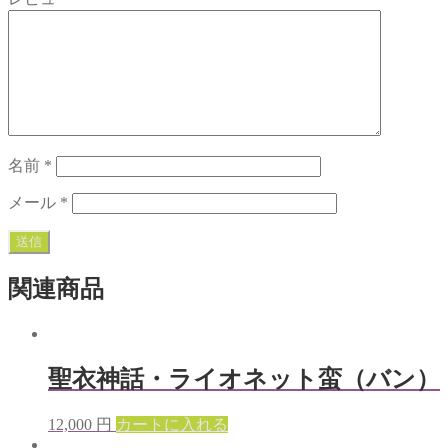
名前
*
メール
*
関連商品
聖衣神話・ライオネット蛮（バン）
12,000
円
カートに入れる