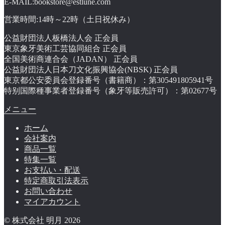
E-MAIL:bookstore@estlune.com
営業時間:14時～22時（土日祝休み）
公益財団法人板橋法人会 正会員
東京象牙美術工芸協同組合 正会員
全国美術商連合会（JADAN） 正会員
公益財団法人日本刀文化振興協会(NBSK) 正会員
東京都公安委員会登録番号（書籍商）：第305491805941号
特别国際種事業者登録番号（象牙等販売許可）：第02677号
メニュー
ホーム
会社案内
商品一覧
特集一覧
お支払い・配送
特定商取引法表示
お問い合わせ
マイアカウント
© 株式会社 明月 2026