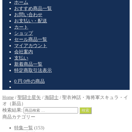
ホーム
おすすめ商品一覧
お問い合わせ
お支払い・配送
カート
ショップ
セール商品一覧
マイアカウント
会社案内
支払い
新着商品一覧
特定商取引法表示
0
円
0件の商品
Home
/
聖闘士星矢
/
海闘士
/
聖衣神話・海将軍スキュラ・イ
オ（新品）
検索結果:
検索
商品カテゴリー
特集一覧
(153)