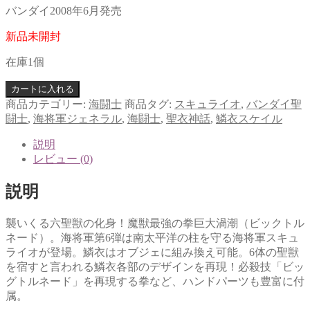
バンダイ2008年6月発売
新品未開封
在庫1個
カートに入れる
商品カテゴリー:
海闘士
商品タグ:
スキュライオ
,
バンダイ聖
闘士
,
海将軍ジェネラル
,
海闘士
,
聖衣神話
,
鱗衣スケイル
説明
レビュー (0)
説明
襲いくる六聖獣の化身！魔獣最強の拳巨大渦潮（ビックトル
ネード）。海将軍第6弾は南太平洋の柱を守る海将軍スキュ
ライオが登場。鱗衣はオブジェに組み換え可能。6体の聖獣
を宿すと言われる鱗衣各部のデザインを再現！必殺技「ビッ
グトルネード」を再現する拳など、ハンドパーツも豊富に付
属。