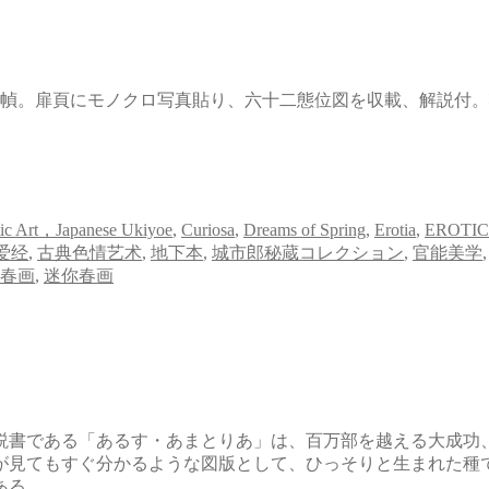
妙な装幀。扉頁にモノクロ写真貼り、六十二態位図を収載、解説
tic Art，Japanese Ukiyoe
,
Curiosa
,
Dreams of Spring
,
Erotia
,
EROTIC
爱经
,
古典色情艺术
,
地下本
,
城市郎秘蔵コレクション
,
官能美学
春画
,
迷你春画
説書である「あるす・あまとりあ」は、百万部を越える大成功
が見てもすぐ分かるような図版として、ひっそりと生まれた種
ある。