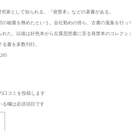
蒐集、研究家として知られる。『発禁本』などの著書がある。
松太郎の秘書を務めたという。会社勤めの傍ら、古書の蒐集を行っ
められた。以後は好色本から左翼思想書に至る発禁本のコレクシ
する書を多数刊行。
85
 の口コミを投稿します
いる欄は必須項目です