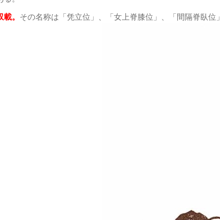
収載。
その名称は「凭立位」、「女上脊膝位」、「間隔脊臥位