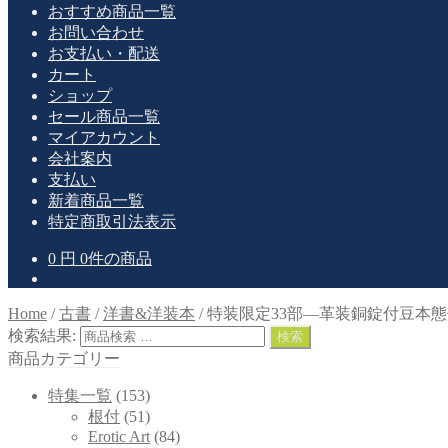
おすすめ商品一覧
お問い合わせ
お支払い・配送
カート
ショップ
セール商品一覧
マイアカウント
会社案内
支払い
新着商品一覧
特定商取引法表示
0
円
0件の商品
Home
/
古書
/
洋書&洋装本
/
特装限定33部—革装銅錠付豆本態
検索結果:
検索
商品カテゴリー
特集一覧
(153)
根付
(51)
Erotic Art
(84)