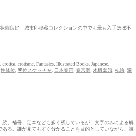
付。状態良好。城市郎秘蔵コレクションの中でも最も入手ほぼ不
,
erotica
,
erotisme
,
Fantasies
,
Illustrated Books
,
Japanese
,
,
性体位
,
態位スケッチ帖
,
日本春画
,
春宫图
,
木版套印
,
枕絵
,
洞
、続、補冊、定本なども多く残しているが、文字のみによる解
である。誰が見てもすぐ分かることを目的としていながら、誰