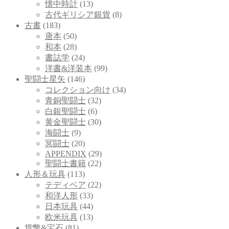
懐中時計
(13)
古代ギリシア銀貨
(8)
古書
(183)
唐本
(50)
和本
(28)
書誌学
(24)
洋書&洋装本
(99)
聖闘士星矢
(146)
コレクション向け
(34)
青銅聖闘士
(32)
白銀聖闘士
(6)
黄金聖闘士
(30)
海闘士
(9)
冥闘士
(20)
APPENDIX
(29)
聖闘士書籍
(22)
人形＆玩具
(113)
テディベア
(22)
和洋人形
(33)
日本玩具
(44)
欧米玩具
(13)
貨幣&宝石
(81)