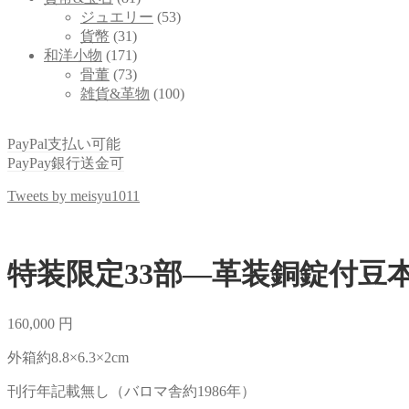
ジュエリー
(53)
貨幣
(31)
和洋小物
(171)
骨董
(73)
雑貨&革物
(100)
PayPal支払い可能
PayPay銀行送金可
Tweets by meisyu1011
特装限定33部—革装銅錠付豆
160,000
円
外箱約8.8×6.3×2cm
刊行年記載無し（バロマ舎約1986年）