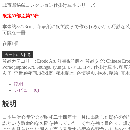
城市郎秘蔵コレクション仕掛け豆本シリーズ
限定33部之第33部
本体約8×5.3cm、革表紙に銅製錠まで作られるかなり巧
可能な一冊。
在庫1個
カートに入れる
商品カテゴリー:
Erotic Art
,
洋書&洋装本
商品タグ:
Chinese Ero
Pornographic Art
,
Shunga
,
syunga
,
レアエロ本
,
仕掛け豆本
,
印度
玄子
,
浮世絵秘画
,
秘戏图
,
秘本艶本
,
色情经典
,
艳本
,
艶絵
,
豆本
説明
レビュー (0)
説明
日本生活心理学会が昭和二十四年十一月に出版した態位の解
説という致命的な欠陥を持っていた。それを補う目的で、誰
にでも見られては困ると言う矛盾する宿命を背負ったもので