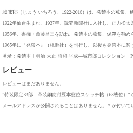
城 市郎（じょう いちろう、1922-2016）は、発禁本の
1922年仙台生まれ。1937年、読売新聞社に入社し、正力
1956年、書痴・斎藤昌三を訪ね、発禁本の蒐集、保存を勧
1965年に『発禁本』（桃源社）を刊行し、以後も発禁本に関
著录：発禁本Ⅰ明治·大正·昭和·平成—城市郎コレクション，P2
レビュー
レビューはまだありません。
“特装限定33部—革装銅錠付豆本態位スケッチ帖（68態位）”
メールアドレスが公開されることはありません。
*
が付いて