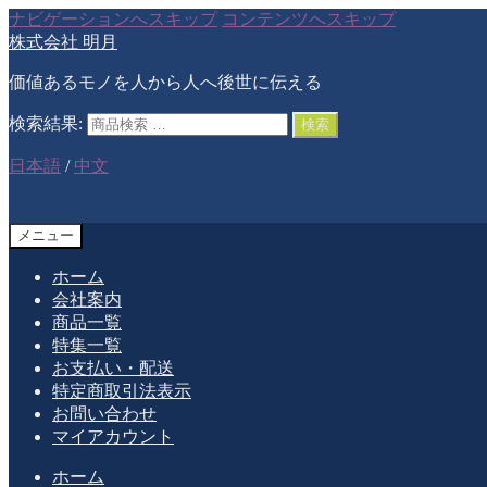
ナビゲーションへスキップ
コンテンツへスキップ
株式会社 明月
価値あるモノを人から人へ後世に伝える
検索結果:
検索
日本語
/
中文
メニュー
ホーム
会社案内
商品一覧
特集一覧
お支払い・配送
特定商取引法表示
お問い合わせ
マイアカウント
ホーム