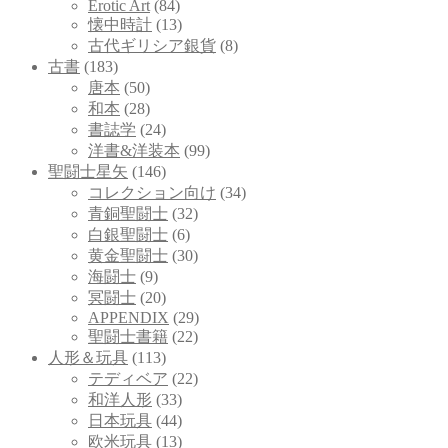
Erotic Art
(84)
懐中時計
(13)
古代ギリシア銀貨
(8)
古書
(183)
唐本
(50)
和本
(28)
書誌学
(24)
洋書&洋装本
(99)
聖闘士星矢
(146)
コレクション向け
(34)
青銅聖闘士
(32)
白銀聖闘士
(6)
黄金聖闘士
(30)
海闘士
(9)
冥闘士
(20)
APPENDIX
(29)
聖闘士書籍
(22)
人形＆玩具
(113)
テディベア
(22)
和洋人形
(33)
日本玩具
(44)
欧米玩具
(13)