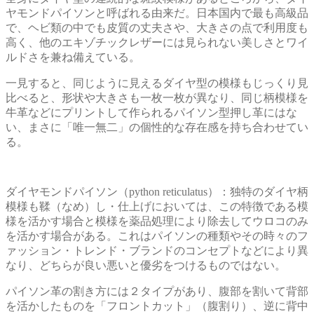
ヤモンドパイソンと呼ばれる由来だ。日本国内で最も高級品
で、ヘビ類の中でも皮質の丈夫さや、大きさの点で利用度も
高く、他のエキゾチックレザーには見られない美しさとワイ
ルドさを兼ね備えている。
一見すると、同じように見えるダイヤ型の模様もじっくり見
比べると、形状や大きさも一枚一枚が異なり、同じ柄模様を
牛革などにプリントして作られるパイソン型押し革にはな
い、まさに「唯一無二」の個性的な存在感を持ち合わせてい
る。
ダイヤモンドパイソン（python reticulatus）：独特のダイヤ柄
模様も鞣（なめ）し・仕上げにおいては、この特徴である模
様を活かす場合と模様を薬品処理により除去してウロコのみ
を活かす場合がある。これはパイソンの種類やその時々のフ
ァッション・トレンド・ブランドのコンセプトなどにより異
なり、どちらが良い悪いと優劣をつけるものではない。
パイソン革の割き方には２タイプがあり、腹部を割いて背部
を活かしたものを「フロントカット」（腹割り）、逆に背中