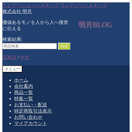
ナビゲーションへスキップ
コンテンツへスキップ
株式会社 明月
価値あるモノを人から人へ後世
明月BLOG
に伝える
検索結果:
検索
日本語
/
中文
メニュー
ホーム
会社案内
商品一覧
特集一覧
お支払い・配送
特定商取引法表示
お問い合わせ
マイアカウント