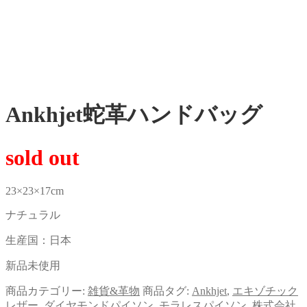
Ankhjet蛇革ハンドバッグ
sold out
23×23×17cm
ナチュラル
生産国：日本
新品未使用
商品カテゴリー:
雑貨&革物
商品タグ:
Ankhjet
,
エキゾチック
レザー
,
ダイヤモンドパイソン
,
モラレスパイソン
,
株式会社