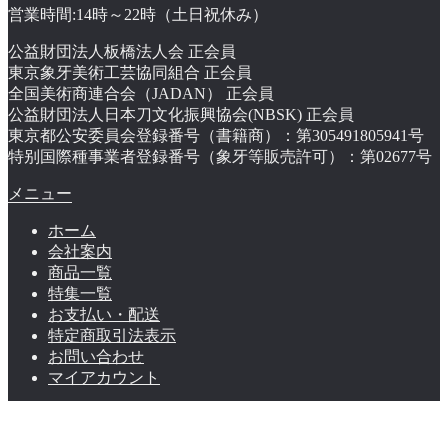
営業時間:14時～22時（土日祝休み）
公益財団法人板橋法人会 正会員
東京象牙美術工芸協同組合 正会員
全国美術商連合会（JADAN） 正会員
公益財団法人日本刀文化振興協会(NBSK) 正会員
東京都公安委員会登録番号（書籍商）：第305491805941号
特别国際種事業者登録番号（象牙等販売許可）：第02677号
メニュー
ホーム
会社案内
商品一覧
特集一覧
お支払い・配送
特定商取引法表示
お問い合わせ
マイアカウント
© 株式会社 明月 2026