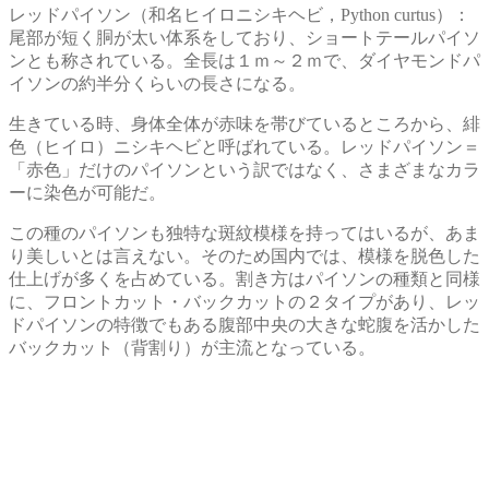
レッドパイソン（和名ヒイロニシキヘビ，Python curtus）：
尾部が短く胴が太い体系をしており、ショートテールパイソ
ンとも称されている。全長は１ｍ～２ｍで、ダイヤモンドパ
イソンの約半分くらいの長さになる。
生きている時、身体全体が赤味を帯びているところから、緋
色（ヒイロ）ニシキヘビと呼ばれている。レッドパイソン＝
「赤色」だけのパイソンという訳ではなく、さまざまなカラ
ーに染色が可能だ。
この種のパイソンも独特な斑紋模様を持ってはいるが、あま
り美しいとは言えない。そのため国内では、模様を脱色した
仕上げが多くを占めている。割き方はパイソンの種類と同様
に、フロントカット・バックカットの２タイプがあり、レッ
ドパイソンの特徴でもある腹部中央の大きな蛇腹を活かした
バックカット（背割り）が主流となっている。