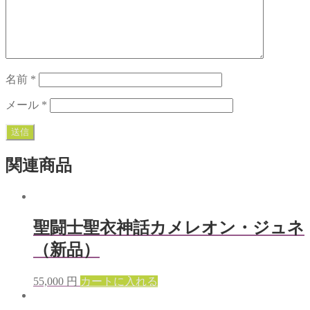
名前
*
メール
*
関連商品
聖闘士聖衣神話カメレオン・ジュネ
（新品）
55,000
円
カートに入れる