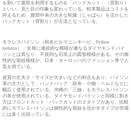
を割いて腹部を利用するものを「バックカット」（背割り）
といい、見た目の印象も変わっている。蛇革製品はコストを
抑えるため、腹部中央の大きな蛇腹（じゃばら）を活かした
バックカット（背割り）が主流となっている。
モラレスパイソン（和名ビルマニシキヘビ，Python
molurus）：全身に連続的な模様が連なるダイヤモンドパイ
ソンとは異なり、不規則な石垣上の図形模様がある。その個
性的な斑紋模様が、日本・ヨーロッパのファッション界で人
気を得ている。
皮質の丈夫さ・サイズが大きいなどの利点もあり、パイソン
革の主力として、ハンドバッグ・財布・小物・ベルトなどに
幅広く使用されている。沖縄の「三線」もモラレスパイソン
の革が使用されている。ダイヤモンドパイソンと同様に割き
方はフロントカット・バックカットの２タイプがあり、比較
的にモラレスパイソンは個性的な斑紋を活かすタイプが市場
には多く出回っている。