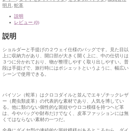
明月
,
蛇革
説明
レビュー (0)
説明
ショルダーと手提げの２ウェイ仕様のバッグです。見た目以
上に収納力があり、開口部が大きく開く上に、中の仕切りは
３つに分かれており、物が整理しやすく取り出しやすい。普
段は手提げで、旅行時にはポシェットというように、幅広い
シーンで使用できる。
パイソン（蛇革）はクロコダイルと並んでエキゾチックレザ
ー（爬虫類皮革）の代表的な素材であり、人気を博してい
る。他に類のない個性的な斑紋やウロコ模様を持つヘビ革
は、今やバッグや財布だけでなく、皮革ファッションには無
くてはならない素材の一つだ。
全身にダイヤ型の連続的な斑紋模様があるところから、ダイ