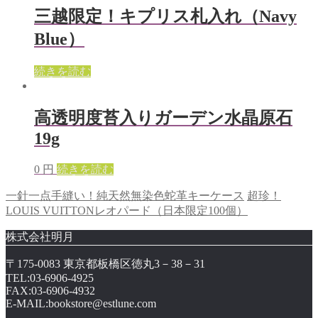
三越限定！キプリス札入れ（Navy
Blue）
続きを読む
高透明度苔入りガーデン水晶原石
19g
0
円
続きを読む
一針一点手縫い！純天然無染色蛇革キーケース
超珍！
LOUIS VUITTONレオパード（日本限定100個）
株式会社明月
〒175-0083 東京都板橋区徳丸3－38－31
TEL:03-6906-4925
FAX:03-6906-4932
E-MAIL:bookstore@estlune.com