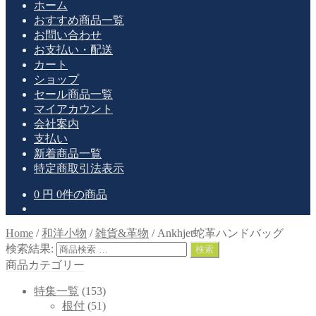
ホーム
おすすめ商品一覧
お問い合わせ
お支払い・配送
カート
ショップ
セール商品一覧
マイアカウント
会社案内
支払い
新着商品一覧
特定商取引法表示
0
円
0件の商品
Home
/
和洋小物
/
雑貨&革物
/
Ankhjet蛇革ハンドバッグ
検索結果:
検索
商品カテゴリー
特集一覧
(153)
根付
(51)