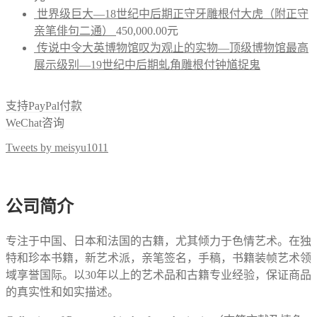
世界级巨大—18世纪中后期正守牙雕根付大虎（附正守
亲笔俳句二通）
450,000.00
元
传说中令大英博物馆叹为观止的实物—顶级博物馆最高
展示级别—19世纪中后期虬角雕根付钟馗捉鬼
支持PayPal付款
WeChat咨询
Tweets by meisyu1011
公司简介
专注于中国、日本和法国的古籍，尤其倾力于色情艺术。在独
特和珍本书籍，新艺术派，亲笔签名，手稿，书籍装帧艺术领
域享誉国际。以30年以上的艺术品和古籍专业经验，保证商品
的真实性和如实描述。