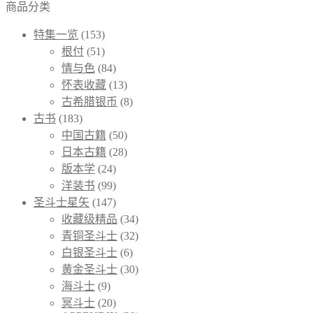
商品分类
特集一览
(153)
根付
(51)
情与色
(84)
怀表收藏
(13)
古希腊银币
(8)
古书
(183)
中国古籍
(50)
日本古籍
(28)
版本学
(24)
洋装书
(99)
圣斗士星矢
(147)
收藏级精品
(34)
青铜圣斗士
(32)
白银圣斗士
(6)
黄金圣斗士
(30)
海斗士
(9)
冥斗士
(20)