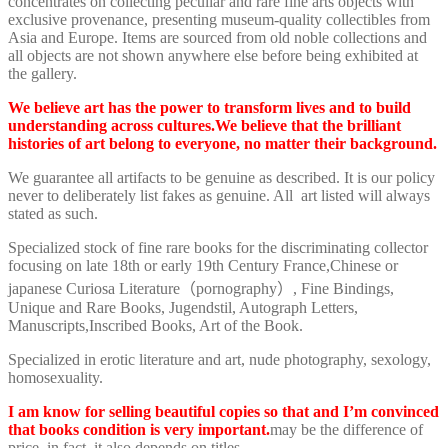
concentrates on collecting peculiar and rare fine arts objects with
exclusive provenance, presenting museum-quality collectibles from
Asia and Europe. Items are sourced from old noble collections and
all objects are not shown anywhere else before being exhibited at
the gallery.
We believe art has the power to transform lives and to build
understanding across cultures.We believe that the brilliant
histories of art belong to everyone, no matter their background.
We guarantee all artifacts to be genuine as described. It is our policy
never to deliberately list fakes as genuine. All art listed will always
stated as such.
Specialized stock of fine rare books for the discriminating collector
focusing on late 18th or early 19th Century France,Chinese or
japanese Curiosa Literature（pornography）, Fine Bindings,
Unique and Rare Books, Jugendstil, Autograph Letters,
Manuscripts,Inscribed Books, Art of the Book.
Specialized in erotic literature and art, nude photography, sexology,
homosexuality.
I am know for selling beautiful copies so that and I’m convinced
that books condition is very important.
may be the difference of
price. in fact ,it also depends on titles.