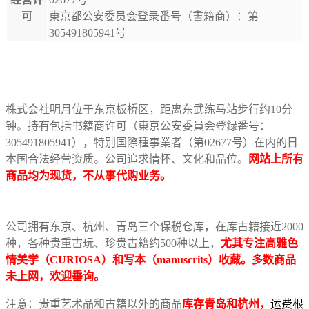
可
東京都公安委员会登录番号（書籍商）：第
305491805941号
株式会社明月位于东京板桥区，距离东武练马站步行约10分
钟。持有包括书籍商许可（東京公安委員会登録番号：
305491805941），特别国際種事業者（第02677号）在内的日
本国合法经营资质。公司追求情怀、文化和品位。
网站上所有
商品均为现货，不从事代购业务。
公司拥有东京、杭州、青岛三个保税仓库，在库古籍接近2000
种，各种贵重古玩、珍贵古籍约500种以上，
尤其专注高雅色
情美学（CURIOSA）和写本（manuscrits）收藏。多数商品
未上网，欢迎垂询。
注意：贵重艺术品和古籍以外的商品
库存青岛和杭州，
运费根