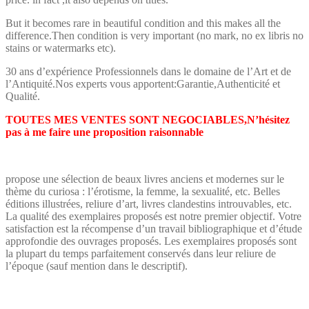
But it becomes rare in beautiful condition and this makes all the
difference.Then condition is very important (no mark, no ex libris no
stains or watermarks etc).
30 ans d’expérience Professionnels dans le domaine de l’Art et de
l’Antiquité.Nos experts vous apportent:Garantie,Authenticité et
Qualité.
TOUTES MES VENTES SONT NEGOCIABLES,N’hésitez
pas à me faire une proposition raisonnable
propose une sélection de beaux livres anciens et modernes sur le
thème du curiosa : l’érotisme, la femme, la sexualité, etc. Belles
éditions illustrées, reliure d’art, livres clandestins introuvables, etc.
La qualité des exemplaires proposés est notre premier objectif. Votre
satisfaction est la récompense d’un travail bibliographique et d’étude
approfondie des ouvrages proposés. Les exemplaires proposés sont
la plupart du temps parfaitement conservés dans leur reliure de
l’époque (sauf mention dans le descriptif).