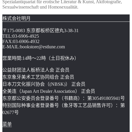
Spezialantiquariat für erotische Literatur & Kunst, Aktfotografie,
Sexualwissenschaft und Homosexualität.
株式会社明月
〒175-0083 东京都板桥区德丸3-38-31
TEL:03-6906-4925
FAX:03-6906-4932
E-MAIL:bookstore@estlune.com
営業時間:14時～22時（土日祝休み）
公益财团法人板桥法人会 正会员
东京象牙美术工艺协同组合 正会员
日本刀文化振兴协会（(NBSK)） 正会员
全美连（Japan Art Dealer Association） 正会员
东京都公安委员会登录番号（书籍商）：第305491805941号
特别国际种事业者登录番号（象牙等工艺品销售许可）：第
02677号
菜单