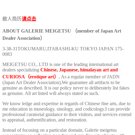
敝人简历
请点击
ABOUT GALERIE MEIGETSU （member of Japan Art
Dealer Association）
3-38-31TOKUMARU,ITABASHI-KU TOKYO JAPAN 175-
0083
MEIGETSU CO., LTD is one of the leading international art
dealers specializing
Chinese, Japanese, himalayan art and
CURIOSA（erotique art）
, As a regular member of JADN
(Japan Art Dealer Association),We guarantee all artifacts to be
genuine as described. It is our policy never to deliberately list fakes
as genuine. All art listed will always stated as such.
We know ledge and expertise in regards of Chinese fine arts, due to
me education in museology, sinology, and codicology.I can provide
professional curatorial guidance to their visitors, and services extend
to appraisal, authentification, and restoration.
Instead of focusing on a particular domain, Galerie meigetsu