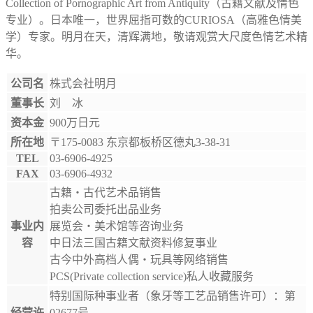
Collection of Pornographic Art from Antiquity（古籍文献及情色
专业）。日本唯一，世界屈指可数的CURIOSA（高雅色情美
学）专家。明月在天，清辉满地，敬请观赏大尺度色情艺术精
华。
公司名
株式会社明月
董事长
刘 冰
资本金
900万日元
所在地
〒175-0083 东京都板桥区德丸3-38-31
TEL
03-6906-4925
FAX
03-6906-4932
古籍・古代艺术品销售
拍卖公司委托出品业务
事业内
展览会・美术馆等咨询业务
容
中日法三国古籍文献资料修复事业
古今中外高档人偶・玩具等网络销售
PCS(Private collection service)私人收藏服务
特别国际种事业者（象牙等工艺品销售许可）：第
经营许
02677号