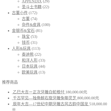
APPENDIX
(29)
圣斗士书籍
(22)
古董小件
(172)
古董
(74)
杂件&皮具
(100)
金银币&宝石
(81)
珠宝
(53)
钱币
(31)
人形&玩具
(113)
泰迪熊
(22)
和洋人形
(33)
日本玩具
(44)
欧美玩具
(13)
推荐商品
乙巳大吉ー正次牙雕白蛇根付
180,000.00
元
千古罕见—独角鲸右旋牙雕兔啣灵芝
800,000.00
元
辰年大吉—17世纪中期牙雕古风古韵中国龙
518,000.00
元