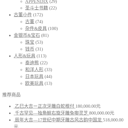
APPENDIX
(29)
圣斗士书籍
(22)
古董小件
(172)
古董
(74)
杂件&皮具
(100)
金银币&宝石
(81)
珠宝
(53)
钱币
(31)
人形&玩具
(113)
泰迪熊
(22)
和洋人形
(33)
日本玩具
(44)
欧美玩具
(13)
推荐商品
乙巳大吉ー正次牙雕白蛇根付
180,000.00
元
千古罕见—独角鲸右旋牙雕兔啣灵芝
800,000.00
元
辰年大吉—17世纪中期牙雕古风古韵中国龙
518,000.00
元