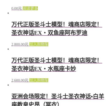
0.00
元
阅读更多
万代正版圣斗士模型！魂商店限定！
圣衣神话EX・双鱼座阿布罗迪
2,800.00
元
加入购物车
万代正版圣斗士模型！魂商店限定！
圣衣神话EX・水瓶座卡妙
2,600.00
元
加入购物车
亚洲会场限定！圣斗士圣衣神话•白羊
座教皇史昂（冥衣）