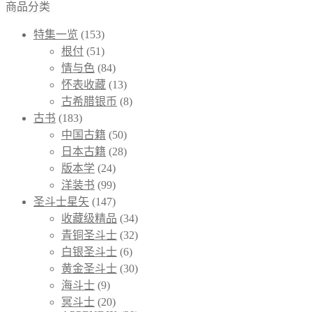
商品分类
特集一览
(153)
根付
(51)
情与色
(84)
怀表收藏
(13)
古希腊银币
(8)
古书
(183)
中国古籍
(50)
日本古籍
(28)
版本学
(24)
洋装书
(99)
圣斗士星矢
(147)
收藏级精品
(34)
青铜圣斗士
(32)
白银圣斗士
(6)
黄金圣斗士
(30)
海斗士
(9)
冥斗士
(20)