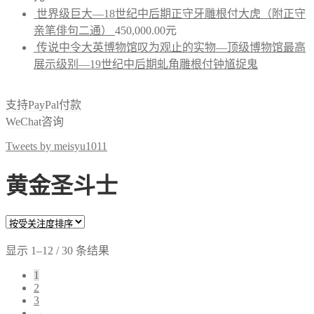
世界级巨大—18世纪中后期正守牙雕根付大虎（附正守
亲笔俳句二通）
450,000.00
元
传说中令大英博物馆叹为观止的实物—顶级博物馆最高
展示级别—19世纪中后期虬角雕根付钟馗捉鬼
支持PayPal付款
WeChat咨询
Tweets by meisyu1011
黄金圣斗士
显示 1–12 / 30 条结果
1
2
3
→