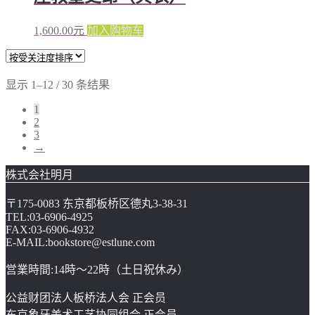
1,600.00
元
加入购物车
显示 1–12 / 30 条结果
1
2
3
→
株式会社明月
〒175-0083 东京都板桥区德丸3-38-31
TEL:03-6906-4925
FAX:03-6906-4932
E-MAIL:bookstore@estlune.com
営業時間:14時～22時（土日祝休み）
公益财团法人板桥法人会 正会员
东京象牙美术工艺协同组合 正会员