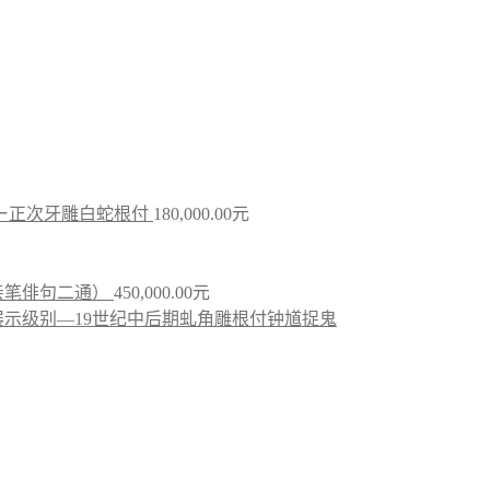
ー正次牙雕白蛇根付
180,000.00
元
亲笔俳句二通）
450,000.00
元
示级别—19世纪中后期虬角雕根付钟馗捉鬼