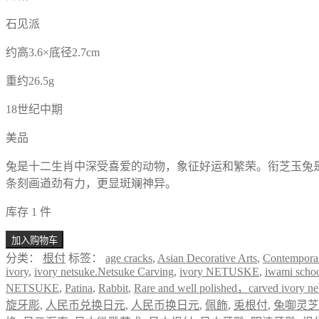
石见派
约高3.6×底径2.7cm
重约26.5g
18世纪中期
美品
兔是十二生肖中深受喜爱的动物，象征好运和繁荣。衔芝玉兔
条刻画遒劲有力，更显斑斓神异。
库存 1 件
加入购物车
分类：
根付
标签：
age cracks
,
Asian Decorative Arts
,
Contemporar
ivory
,
ivory netsuke.Netsuke Carving
,
ivory NETUSKE
,
iwami scho
NETSUKE
,
Patina
,
Rabbit
,
Rare and well polished，carved ivory ne
旋牙彫
,
人民币兑换日元
,
人民币换日元
,
佩飾
,
兎根付
,
兔啣灵芝