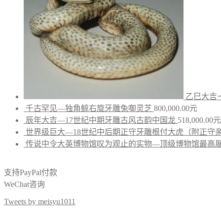
乙巳大吉
千古罕见—独角鲸右旋牙雕兔啣灵芝
800,000.00
元
辰年大吉—17世纪中期牙雕古风古韵中国龙
518,000.00
元
世界级巨大—18世纪中后期正守牙雕根付大虎（附正守
传说中令大英博物馆叹为观止的实物—顶级博物馆最高展
支持PayPal付款
WeChat咨询
Tweets by meisyu1011