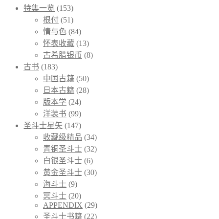
特集一览
(153)
根付
(51)
情与色
(84)
怀表收藏
(13)
古希腊银币
(8)
古书
(183)
中国古籍
(50)
日本古籍
(28)
版本学
(24)
洋装书
(99)
圣斗士星矢
(147)
收藏级精品
(34)
青铜圣斗士
(32)
白银圣斗士
(6)
黄金圣斗士
(30)
海斗士
(9)
冥斗士
(20)
APPENDIX
(29)
圣斗士书籍
(22)