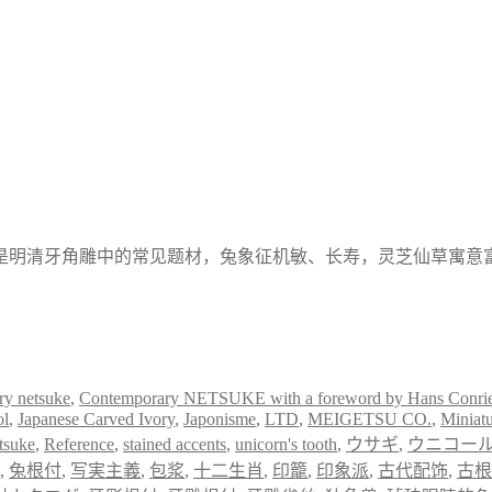
是明清牙角雕中的常见题材，兔象征机敏、长寿，灵芝仙草寓意
y netsuke
,
Contemporary NETSUKE with a foreword by Hans Conri
ol
,
Japanese Carved Ivory
,
Japonisme
,
LTD
,
MEIGETSU CO.
,
Miniatu
tsuke
,
Reference
,
stained accents
,
unicorn's tooth
,
ウサギ
,
ウニコー
,
兔根付
,
写実主義
,
包浆
,
十二生肖
,
印籠
,
印象派
,
古代配饰
,
古根