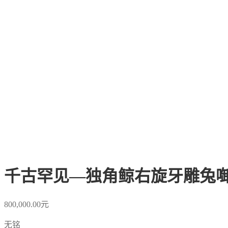
千古罕见—独角鲸右旋牙雕兔
800,000.00
元
无铭