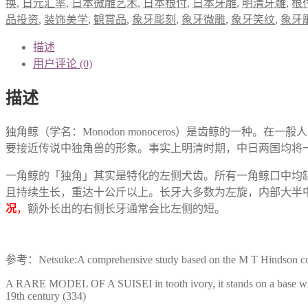
换
,
日元汇率
,
日本微雕艺术
,
日本根付
,
日本牙雕
,
明清牙雕
,
根
品投资
,
装饰美学
,
観賞品
,
象牙彫刻
,
象牙微雕
,
象牙笑纹
,
象牙
描述
用户评论 (0)
描述
独角鲸（学名：Monodon monoceros）是齿鲸的一
要接近传说中独角兽的形象。事实上明清时期，中日两国均将
一角鲸的「独角」其实是特化的左侧犬齿。所有一角鲸口中均
且持续生长，重达十公斤以上。长牙大多数为左旋，内部大半
况
，
额外长出的右侧长牙通常会比左侧的短。
参考：Netsuke:A comprehensive study based on the M T Hindson c
A RARE MODEL OF A SUISEI in tooth ivory, it stands on a base with it
19th century (334)