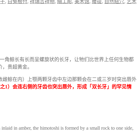
子
,
白兔根付
,
祥瑞吉祥物
,
細工彫
,
美术馆
,
腰提
,
自然紐穴
,
艺术
：雄性一角鲸长有长而呈螺旋状的长牙，让牠们比世界上任何生物都
价，贵超黄金。
数雌鲸在内）上颚两颗牙齿中左边那颗会在二或三岁时突出唇外
之
1
）会连右侧的牙齿也突出唇外，形成「双长牙」的罕见情
nlaid in amber, the himotoshi is formed by a small rock to one side,