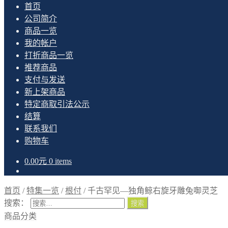
首页
公司简介
商品一览
我的帐户
打折商品一览
推荐商品
支付与发送
新上架商品
特定商取引法公示
结算
联系我们
购物车
0.00
元
0 items
首页
/
特集一览
/
根付
/
千古罕见—独角鲸右旋牙雕兔啣灵芝
搜索：
商品分类