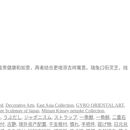
富贵健康和如意，两者结合更增添吉祥寓意。瑞兔口衔灵芝，线
ed
,
Decorative Arts
,
East Asia Collection
,
GYRO ORIENTAL ART
,
re Sculpture of Japan
,
Miriam Kinsey netuske Collection
,
ル
,
うぶだし
,
ジャポニスム
,
ストラップ
,
一角獣
,
一角鲸
,
二重右
付
,
古艶
,
境外资产配置
,
干支根付
,
慣れ
,
手把件
,
提げ物
,
日元兑