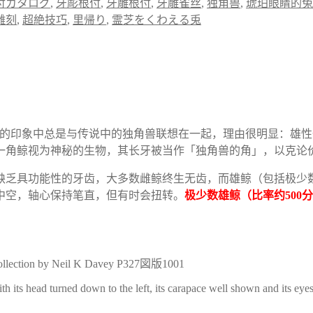
付カタログ
,
牙彫根付
,
牙雕根付
,
牙雕雀丝
,
独角兽
,
琥珀眼睛的兔
雕刻
,
超絶技巧
,
里帰り
,
霊芝をくわえる兎
种。在一般人的印象中总是与传说中的独角兽联想在一起，理由很明显
一角鲸视为神秘的生物，其长牙被当作「独角兽的角」，以克论
缺乏具功能性的牙齿，大多数雌鲸终生无齿，而雄鲸（包括极少
中空，轴心保持笔直，但有时会扭转。
极少数雄鲸（比率约
500
分
ollection by Neil K Davey P327図版1001
s head turned down to the left, its carapace well shown and its eyes i