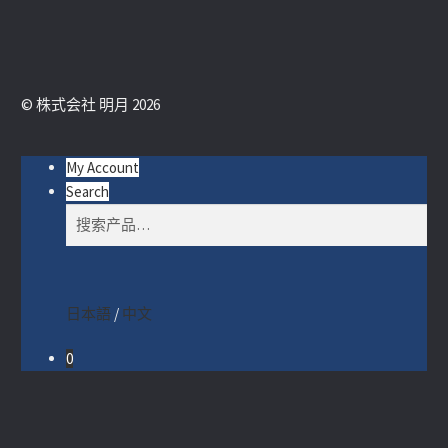
© 株式会社 明月 2026
My Account
Search
搜
搜
索：
索
日本語
/
中文
0