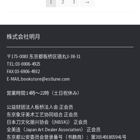
1
2
3
→
株式会社明月
〒175-0083 东京都板桥区德丸3-38-31
TEL:03-6906-4925
FAX:03-6906-4932
E-MAIL:bookstore@estlune.com
営業時間:14時～22時（土日祝休み）
公益财团法人板桥法人会 正会员
东京象牙美术工艺协同组合 正会员
日本刀文化振兴协会（(NBSK)） 正会员
全美连（Japan Art Dealer Association） 正会员
东京都公安委员会登录番号（书籍商）：第305491805941号