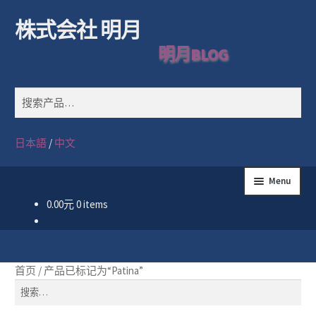
株式会社 明月
Skip
Skip
搜
to
to
索
明月BLOG
navigation
content
搜
索：
日本語
/
中文
Menu
0.00
元
0 items
首页
公司简介
首页
/
产品已标记为“Patina”
商品一览
搜
索：