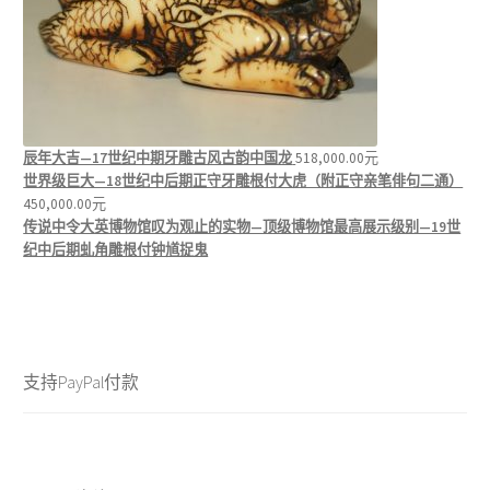
辰年大吉—17世纪中期牙雕古风古韵中国龙
518,000.00
元
世界级巨大—18世纪中后期正守牙雕根付大虎（附正守亲笔俳句二通）
450,000.00
元
传说中令大英博物馆叹为观止的实物—顶级博物馆最高展示级别—19世
纪中后期虬角雕根付钟馗捉鬼
支持PayPal付款