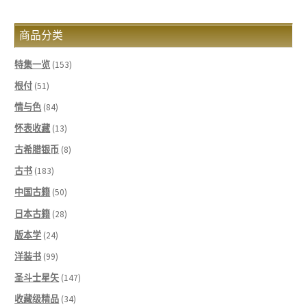
我的帐户
商品分类
打折商品一览
特集一览
(153)
推荐商品
根付
(51)
支付与发送
情与色
(84)
怀表收藏
(13)
新上架商品
古希腊银币
(8)
古书
(183)
特定商取引法公示
中国古籍
(50)
结算
日本古籍
(28)
版本学
(24)
联系我们
洋装书
(99)
圣斗士星矢
(147)
购物车
收藏级精品
(34)