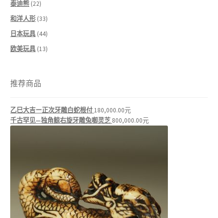
泰迪熊
(22)
和洋人形
(33)
日本玩具
(44)
欧美玩具
(13)
推荐商品
乙巳大吉ー正次牙雕白蛇根付
180,000.00
元
千古罕见—独角鲸右旋牙雕兔啣灵芝
800,000.00
元