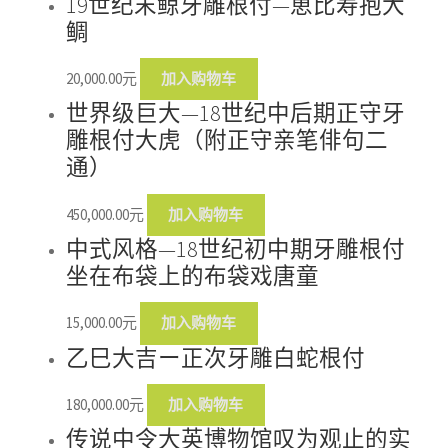
19世纪末鲸牙雕根付—恵比寿抱大
鲷
20,000.00
元
加入购物车
世界级巨大—18世纪中后期正守牙
雕根付大虎（附正守亲笔俳句二
通）
450,000.00
元
加入购物车
中式风格—18世纪初中期牙雕根付
坐在布袋上的布袋戏唐童
15,000.00
元
加入购物车
乙巳大吉ー正次牙雕白蛇根付
180,000.00
元
加入购物车
传说中令大英博物馆叹为观止的实