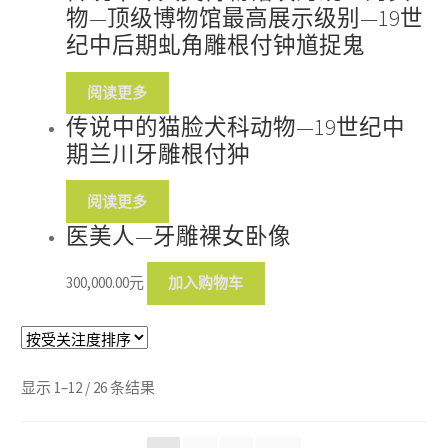
物—顶级博物馆最高展示级别—19世
纪中后期虬角雕根付钟馗捉鬼
阅读更多
传说中的猫脸犬科动物—19世纪中
期兰川牙雕根付狆
阅读更多
医美人—牙雕裸女卧像
300,000.00
元
加入购物车
显示 1–12 / 26 条结果