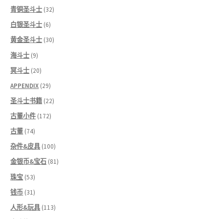
青铜圣斗士
(32)
白银圣斗士
(6)
黄金圣斗士
(30)
海斗士
(9)
冥斗士
(20)
APPENDIX
(29)
圣斗士书籍
(22)
古董小件
(172)
古董
(74)
杂件&皮具
(100)
金银币&宝石
(81)
珠宝
(53)
钱币
(31)
人形&玩具
(113)