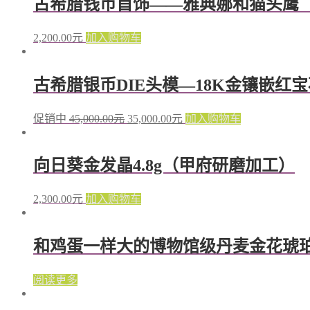
古希腊钱币首饰——雅典娜和猫头鹰
2,200.00
元
加入购物车
古希腊银币DIE头模—18K金镶嵌红宝石月亮女
促销中
45,000.00
元
35,000.00
元
加入购物车
向日葵金发晶4.8g（甲府研磨加工）
2,300.00
元
加入购物车
和鸡蛋一样大的博物馆级丹麦金花琥
阅读更多