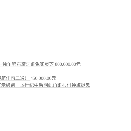
—独角鲸右旋牙雕兔啣灵芝
800,000.00
元
亲笔俳句二通）
450,000.00
元
示级别—19世纪中后期虬角雕根付钟馗捉鬼