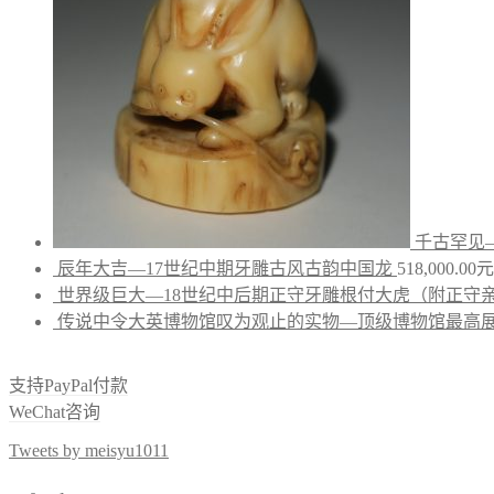
千古罕见
辰年大吉—17世纪中期牙雕古风古韵中国龙
518,000.00
元
世界级巨大—18世纪中后期正守牙雕根付大虎（附正守
传说中令大英博物馆叹为观止的实物—顶级博物馆最高展
支持PayPal付款
WeChat咨询
Tweets by meisyu1011