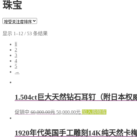
珠宝
显示 1–12 / 53 条结果
1
2
3
4
5
→
1.504ct巨大天然钻石耳钉（附日本
促销中
60,000.00
元
50,000.00
元
加入购物车
1920年代英国手工雕刻14K纯天然卡梅