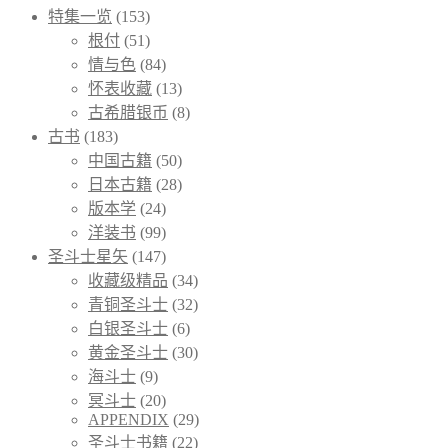
特集一览
(153)
根付
(51)
情与色
(84)
怀表收藏
(13)
古希腊银币
(8)
古书
(183)
中国古籍
(50)
日本古籍
(28)
版本学
(24)
洋装书
(99)
圣斗士星矢
(147)
收藏级精品
(34)
青铜圣斗士
(32)
白银圣斗士
(6)
黄金圣斗士
(30)
海斗士
(9)
冥斗士
(20)
APPENDIX
(29)
圣斗士书籍
(22)