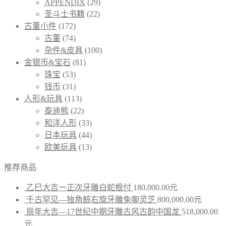
APPENDIX
(29)
圣斗士书籍
(22)
古董小件
(172)
古董
(74)
杂件&皮具
(100)
金银币&宝石
(81)
珠宝
(53)
钱币
(31)
人形&玩具
(113)
泰迪熊
(22)
和洋人形
(33)
日本玩具
(44)
欧美玩具
(13)
推荐商品
乙巳大吉ー正次牙雕白蛇根付
180,000.00
元
千古罕见—独角鲸右旋牙雕兔啣灵芝
800,000.00
元
辰年大吉—17世纪中期牙雕古风古韵中国龙
518,000.00
元