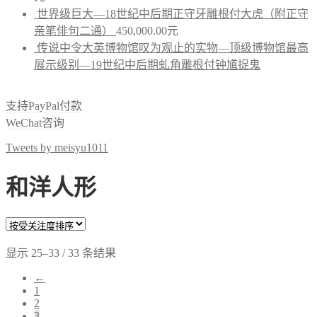
世界级巨大—18世纪中后期正守牙雕根付大虎（附正守
亲笔俳句二通）
450,000.00
元
传说中令大英博物馆叹为观止的实物—顶级博物馆最高
展示级别—19世纪中后期虬角雕根付钟馗捉鬼
支持PayPal付款
WeChat咨询
Tweets by meisyu1011
和洋人形
显示 25–33 / 33 条结果
←
1
2
3