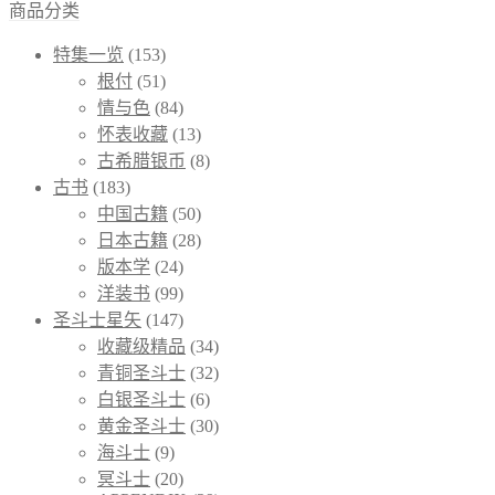
商品分类
特集一览
(153)
根付
(51)
情与色
(84)
怀表收藏
(13)
古希腊银币
(8)
古书
(183)
中国古籍
(50)
日本古籍
(28)
版本学
(24)
洋装书
(99)
圣斗士星矢
(147)
收藏级精品
(34)
青铜圣斗士
(32)
白银圣斗士
(6)
黄金圣斗士
(30)
海斗士
(9)
冥斗士
(20)