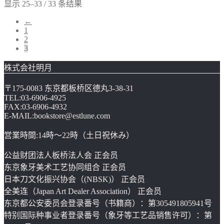
显示 25–33 / 33 条结果
←
1
2
3
株式会社明月
〒175-0083 东京都板桥区德丸3-38-31
TEL:03-6906-4925
FAX:03-6906-4932
E-MAIL:bookstore@estlune.com
営業時間:14時～22時（土日祝休み）
公益财团法人板桥法人会 正会员
东京象牙美术工艺协同组合 正会员
日本刀文化振兴协会（(NBSK)） 正会员
全美连（Japan Art Dealer Association） 正会员
东京都公安委员会登录番号（书籍商）：第305491805941号
特别国际种事业者登录番号（象牙等工艺品销售许可）：第