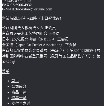
TEL:03-6906-4925
FAX:03-6906-4932
E-MAIL:bookstore@estlune.com
営業時間:14時～22時（土日祝休み）
公益财团法人板桥法人会 正会员
东京象牙美术工艺协同组合 正会员
日本刀文化振兴协会（(NBSK)） 正会员
全美连（Japan Art Dealer Association） 正会员
东京都公安委员会登录番号（书籍商）：第305491805941号
特别国际种事业者登录番号（象牙等工艺品销售许可）：第
02677号
菜单
首页
公司简介
商品一览
特集一览
支付与发送