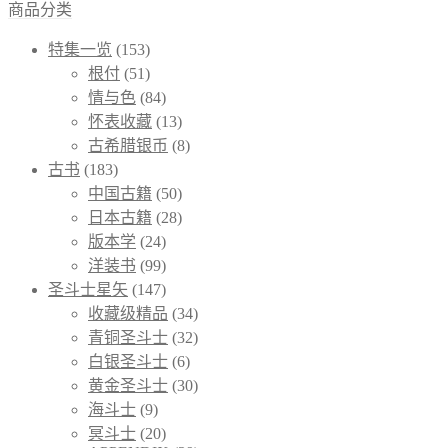
商品分类
特集一览
(153)
根付
(51)
情与色
(84)
怀表收藏
(13)
古希腊银币
(8)
古书
(183)
中国古籍
(50)
日本古籍
(28)
版本学
(24)
洋装书
(99)
圣斗士星矢
(147)
收藏级精品
(34)
青铜圣斗士
(32)
白银圣斗士
(6)
黄金圣斗士
(30)
海斗士
(9)
冥斗士
(20)