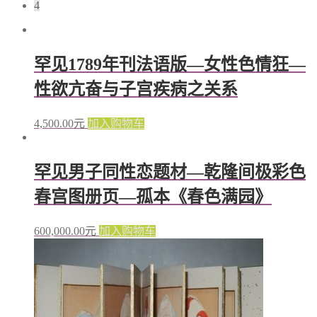
4
罕见1789年刊法语版—女性色情狂—
性欲亢奋与子宫疾病之关系
4,500.00
元
加入购物车
罕见男子同性恋题材—乾隆间极彩色
春宫图册页—孤本《春色满园》
600,000.00
元
加入购物车