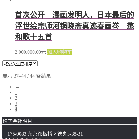
首次公开—漫画发明人，日本最后的
浮世绘宗师河锅晓斋真迹春画巻—慦
和歌十五首
2,000,000.00
元
加入购物车
显示 37–44 / 44 条结果
←
1
2
3
4
株式会社明月
〒175-0083 东京都板桥区德丸3-38-31