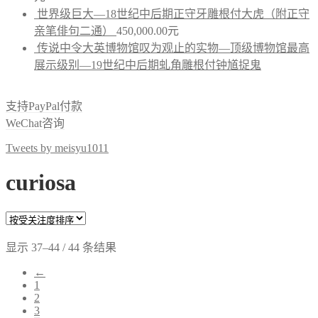
世界级巨大—18世纪中后期正守牙雕根付大虎（附正守
亲笔俳句二通）
450,000.00
元
传说中令大英博物馆叹为观止的实物—顶级博物馆最高
展示级别—19世纪中后期虬角雕根付钟馗捉鬼
支持PayPal付款
WeChat咨询
Tweets by meisyu1011
curiosa
显示 37–44 / 44 条结果
←
1
2
3