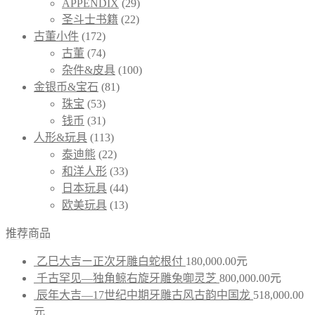
APPENDIX
(29)
圣斗士书籍
(22)
古董小件
(172)
古董
(74)
杂件&皮具
(100)
金银币&宝石
(81)
珠宝
(53)
钱币
(31)
人形&玩具
(113)
泰迪熊
(22)
和洋人形
(33)
日本玩具
(44)
欧美玩具
(13)
推荐商品
乙巳大吉ー正次牙雕白蛇根付
180,000.00
元
千古罕见—独角鲸右旋牙雕兔啣灵芝
800,000.00
元
辰年大吉—17世纪中期牙雕古风古韵中国龙
518,000.00
元