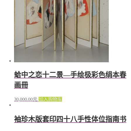
蛤中之恋十二景—手绘极彩色绢本春
画冊
30,000.00
元
加入购物车
袖珍木版套印四十八手性体位指南书