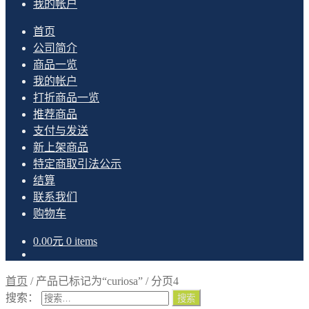
我的帐户
首页
公司简介
商品一览
我的帐户
打折商品一览
推荐商品
支付与发送
新上架商品
特定商取引法公示
结算
联系我们
购物车
0.00
元
0 items
首页
/
产品已标记为“curiosa”
/
分页4
搜索：