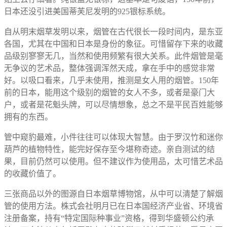
日本还没引进美国蒂芙尼发明的925银标系统。
自从明末烟草发明以来，烟管在古代很长一段时间内，是东亚
各国，尤其在中国和日本是身份的象征。可惜留存下来的收藏
品级别寥寥无几，当然和使用频繁有很大关系。此件烟管是毫
无争议的艺术品，整体强调浑然天成，拿在手中的感觉非常
好。以吸口看来，几乎未使用，推测是女人用的烟管。150年
前的日本，能用这个级别的烟管的女人不多，或者是豪门大
户，或者是花魁头牌，可以尽情想象，总之不是平民百姓能够
拥有的东西。
管中窥豹最难，小件往往可以体现大智慧。由于罗汉竹和迷你
葫芦的植物特性，能完好保存至今堪称奇迹。亲自测试的结
果，目前仍然可以使用。但不建议作为使用品，太可惜艺术品
的收藏价值了。
三张商品以外的图源自日本烟草博物馆，从中可以清楚了解烟
管的使用方法。株式会社明月已在日本国经济产业省、环境省
注册备案，持有“特定国际种事业”资格，得到华盛顿公约承