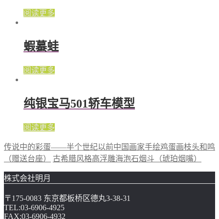
阅读更多
蝦蟇蛙
阅读更多
纯银宝马501轿车模型
阅读更多
传说中的彩蛋——半个世纪以前中国画家手绘鸡蛋画枝头和鸣
（赠送台座）
古希腊风格高浮雕海泡石烟斗（琥珀烟嘴）
株式会社明月
〒175-0083 东京都板桥区德丸3-38-31
TEL:03-6906-4925
FAX:03-6906-4932