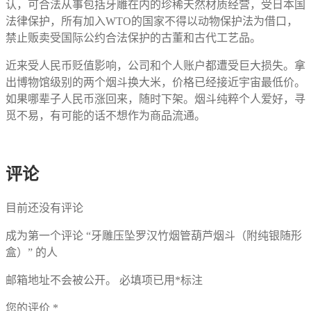
认，可合法从事包括牙雕在内的珍稀天然材质经营，受日本国
法律保护，所有加入WTO的国家不得以动物保护法为借口，
禁止贩卖受国际公约合法保护的古董和古代工艺品。
近来受人民币贬值影响，公司和个人账户都遭受巨大损失。拿
出博物馆级别的两个烟斗换大米，价格已经接近宇宙最低价。
如果哪辈子人民币涨回来，随时下架。烟斗纯粹个人爱好，寻
觅不易，有可能的话不想作为商品流通。
评论
目前还没有评论
成为第一个评论 “牙雕压坠罗汉竹烟管葫芦烟斗（附纯银随形
盒）” 的人
邮箱地址不会被公开。
必填项已用
*
标注
您的评价
*