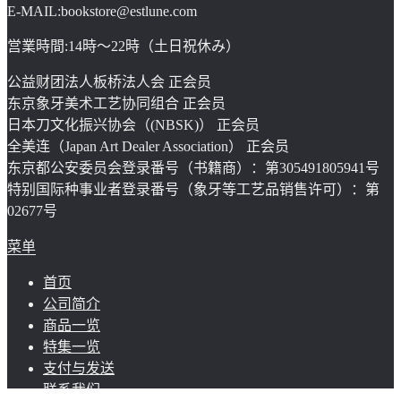
E-MAIL:bookstore@estlune.com
営業時間:14時～22時（土日祝休み）
公益财团法人板桥法人会 正会员
东京象牙美术工艺协同组合 正会员
日本刀文化振兴协会（(NBSK)） 正会员
全美连（Japan Art Dealer Association） 正会员
东京都公安委员会登录番号（书籍商）：第305491805941号
特别国际种事业者登录番号（象牙等工艺品销售许可）：第
02677号
菜单
首页
公司简介
商品一览
特集一览
支付与发送
联系我们