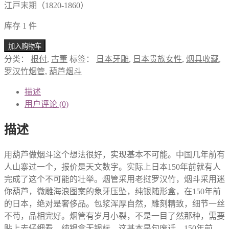
江戸末期（1820-1860）
库存 1 件
加入购物车
分类：
根付
,
古董
标签：
日本牙雕
,
日本贵族女性
,
烟具收藏
,
罗汉竹烟管
,
葫芦烟斗
描述
用户评论 (0)
描述
用葫芦做烟斗这个想法很好，实现基本不可能。中国几年前有
人山寨过一个，报价是天文数字。实际上日本150年前就有人
完成了这个不可能的壮举。烟管采用老挝罗汉竹，烟斗采用迷
你葫芦，微雕海浪图案的象牙压坠，纯银随形盒，在150年前
的日本，绝对是奢侈品。包浆浑厚自然，雕刻精致，细节一丝
不苟，品相完好。烟管有岁月小裂，不是一目了然那种，需要
贴上去仔细看。纯银盒无银标，这基本是句废话，150年前，