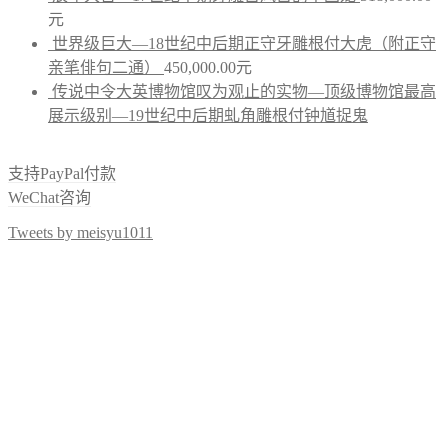
元
世界级巨大—18世纪中后期正守牙雕根付大虎（附正守
亲笔俳句二通）
450,000.00
元
传说中令大英博物馆叹为观止的实物—顶级博物馆最高
展示级别—19世纪中后期虬角雕根付钟馗捉鬼
支持PayPal付款
WeChat咨询
Tweets by meisyu1011