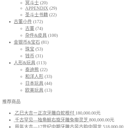
冥斗士
(20)
APPENDIX
(29)
圣斗士书籍
(22)
古董小件
(172)
古董
(74)
杂件&皮具
(100)
金银币&宝石
(81)
珠宝
(53)
钱币
(31)
人形&玩具
(113)
泰迪熊
(22)
和洋人形
(33)
日本玩具
(44)
欧美玩具
(13)
推荐商品
乙巳大吉ー正次牙雕白蛇根付
180,000.00
元
千古罕见—独角鲸右旋牙雕兔啣灵芝
800,000.00
元
辰年大吉—17世纪中期牙雕古风古韵中国龙
518,000.00