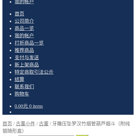
我的帐户
首页
公司简介
商品一览
我的帐户
打折商品一览
推荐商品
支付与发送
新上架商品
特定商取引法公示
结算
联系我们
购物车
0.00
元
0 items
首页
/
古董小件
/
古董
/
牙雕压坠罗汉竹烟管葫芦烟斗（附纯
银随形盒）