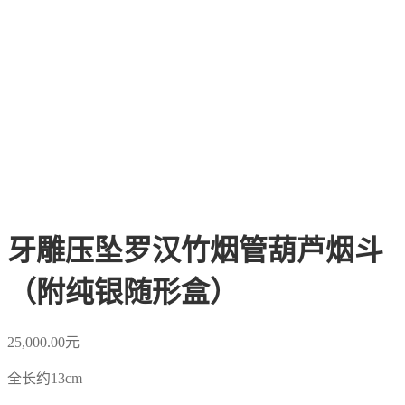
牙雕压坠罗汉竹烟管葫芦烟斗
（附纯银随形盒）
25,000.00
元
全长约13cm