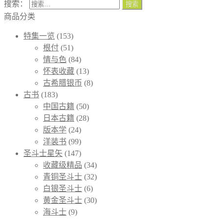
搜索：
商品分类
特集一览
(153)
根付
(51)
情与色
(84)
怀表收藏
(13)
古希腊银币
(8)
古书
(183)
中国古籍
(50)
日本古籍
(28)
版本学
(24)
洋装书
(99)
圣斗士星矢
(147)
收藏级精品
(34)
青铜圣斗士
(32)
白银圣斗士
(6)
黄金圣斗士
(30)
海斗士
(9)