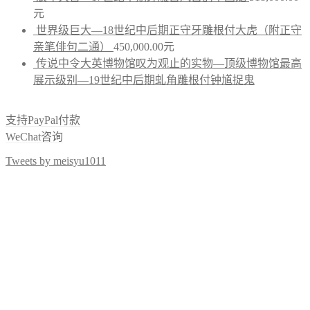
元
世界级巨大—18世纪中后期正守牙雕根付大虎（附正守
亲笔俳句二通）
450,000.00
元
传说中令大英博物馆叹为观止的实物—顶级博物馆最高
展示级别—19世纪中后期虬角雕根付钟馗捉鬼
支持PayPal付款
WeChat咨询
Tweets by meisyu1011