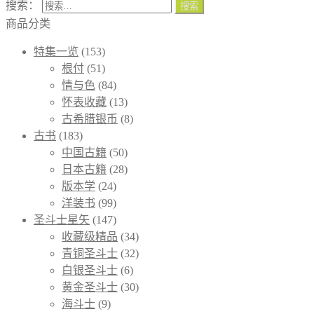
搜索：
商品分类
特集一览
(153)
根付
(51)
情与色
(84)
怀表收藏
(13)
古希腊银币
(8)
古书
(183)
中国古籍
(50)
日本古籍
(28)
版本学
(24)
洋装书
(99)
圣斗士星矢
(147)
收藏级精品
(34)
青铜圣斗士
(32)
白银圣斗士
(6)
黄金圣斗士
(30)
海斗士
(9)