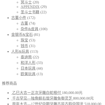
冥斗士
(20)
APPENDIX
(29)
圣斗士书籍
(22)
古董小件
(172)
古董
(74)
杂件&皮具
(100)
金银币&宝石
(81)
珠宝
(53)
钱币
(31)
人形&玩具
(113)
泰迪熊
(22)
和洋人形
(33)
日本玩具
(44)
欧美玩具
(13)
推荐商品
乙巳大吉ー正次牙雕白蛇根付
180,000.00
元
千古罕见—独角鲸右旋牙雕兔啣灵芝
800,000.00
元
辰年大吉—17世纪中期牙雕古风古韵中国龙
518,000.00