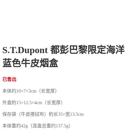
S.T.Dupont 都彭巴黎限定海洋
蓝色牛皮烟盒
已售出
本体约10×7×3cm（长宽厚）
外盒約15×12.5×4cm（长宽厚）
保存袋（牛皮擦拭布）約长35×宽13.5cm
本体重约42g（连盒总重约137.5g）