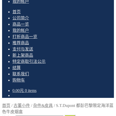
我的帐户
首页
公司简介
商品一览
我的帐户
打折商品一览
推荐商品
支付与发送
新上架商品
特定商取引法公示
结算
联系我们
购物车
0.00
元
0 items
首页
/
古董小件
/
杂件&皮具
/
S.T.Dupont 都彭巴黎限定海洋蓝
色牛皮烟盒