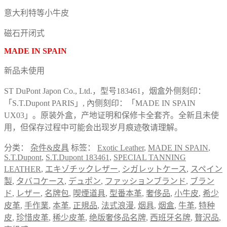
意大利特等小牛皮
磁石开闭式
MADE IN SPAIN
新品未使用
ST DuPont Japon Co., Ltd.，型号183461，烟盒外侧刻印：
「S.T.Dupont PARIS」, 內侧刻印：「MADE IN SPAIN
UX03」。原装外盒，产地证明和保修卡全套齐。全新且未使
用，但保存过程中可能会出现岁月痕迹敬请理解。
分类：
杂件&皮具
标签：
Exotic Leather
,
MADE IN SPAIN
,
S.T.Dupont
,
S.T.Dupont 183461
,
SPECIAL TANNING
LEATHER
,
エキゾチックレザー
,
シガレットケース
,
スペイン
製
,
タバコケース
,
デュポン
,
ファッションブランド
,
ブラン
ド
,
レザー
,
名牌包
,
喫煙道具
,
型番本革
,
奢侈品
,
小牛皮
,
希少
皮革
,
手作業
,
本革
,
正規品
,
法式浪漫
,
烟具
,
烟盒
,
牛革
,
特种
皮
,
珍惜皮革
,
稀少皮革
,
绝版奢侈品名牌
,
西班牙名牌
,
贅沢品
,