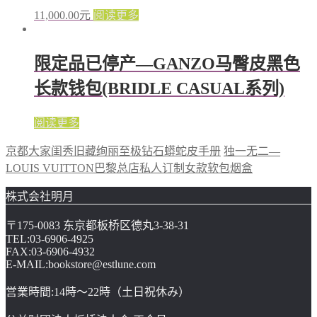
11,000.00
元
阅读更多
限定品已停产—GANZO马臀皮黑色
长款钱包(BRIDLE CASUAL系列)
阅读更多
京都大家闺秀旧藏绚丽至极钻石蟒蛇皮手册
独一无二—
LOUIS VUITTON巴黎总店私人订制女款软包烟盒
株式会社明月
〒175-0083 东京都板桥区德丸3-38-31
TEL:03-6906-4925
FAX:03-6906-4932
E-MAIL:bookstore@estlune.com
営業時間:14時～22時（土日祝休み）